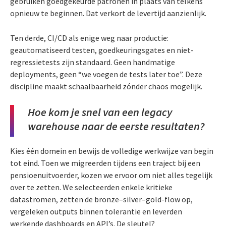
gebruiken goedgekeurde patronen in plaats van telkens
opnieuw te beginnen. Dat verkort de levertijd aanzienlijk.
Ten derde, CI/CD als enige weg naar productie:
geautomatiseerd testen, goedkeuringsgates en niet-
regressietests zijn standaard. Geen handmatige
deployments, geen “we voegen de tests later toe”. Deze
discipline maakt schaalbaarheid zónder chaos mogelijk.
Hoe kom je snel van een legacy
warehouse naar de eerste resultaten?
Kies één domein en bewijs de volledige werkwijze van begin
tot eind. Toen we migreerden tijdens een traject bij een
pensioenuitvoerder, kozen we ervoor om niet alles tegelijk
over te zetten. We selecteerden enkele kritieke
datastromen, zetten de bronze–silver–gold-flow op,
vergeleken outputs binnen tolerantie en leverden
werkende dashboards en API’s. De sleutel?