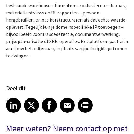
bestaande warehouse-elementen – zoals sterrenschema’s,
materialized views en BI-rapporten – gewoon
hergebruiken, en pas herstructureren als dat echte waarde
oplevert. Tegelijk kun je domeinspecifieke IP toevoegen –
bijvoorbeeld voor fraudedetectie, documentverwerking,
prijsoptimalisatie of SRE-operaties. Het platform past zich
aan jouw behoeften aan, in plaats van jou in rigide patronen
te dwingen.
Deel dit
Share article on LinkedIn
Share article on X
Share article on Facebook
Share article on Email
Share article on Print
LinkedIn
X
Facebook
Email
Print
Meer weten? Neem contact op met