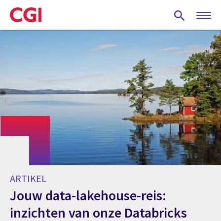
Skip
to
main
content
ARTIKEL
Jouw data-lakehouse-reis:
inzichten van onze Databricks