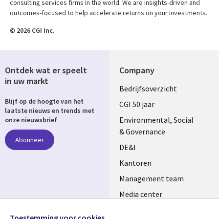
consulting services firms in the world. We are insights-driven and
outcomes-focused to help accelerate returns on your investments.
© 2026 CGI Inc.
Ontdek wat er speelt
Company
in uw markt
Useful
Bedrijfsoverzicht
Blijf op de hoogte van het
links
CGI 50 jaar
laatste nieuws en trends met
NETHERLANDS
Environmental, Social
onze nieuwsbrief
& Governance
Abonneer
DE&I
Kantoren
Management team
Media center
Volg ons
Alliances
Toestemming voor cookies