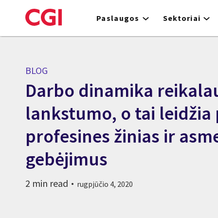
Skip
to
Paslaugos
Sektoriai
main
content
BLOG
Darbo dinamika reikala
lankstumo, o tai leidžia 
profesines žinias ir asm
gebėjimus
2 min read
rugpjūčio 4, 2020