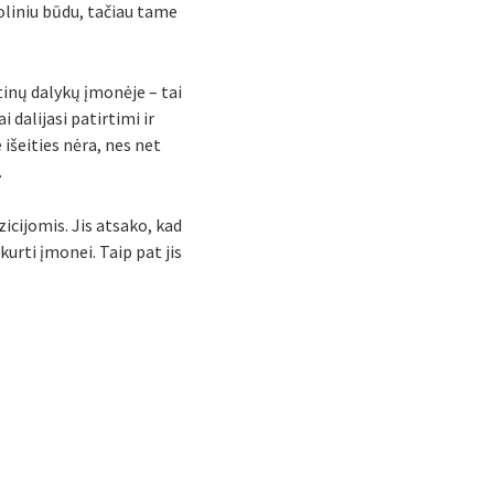
oliniu būdu, tačiau tame
ntinų dalykų įmonėje – tai
 dalijasi patirtimi ir
 išeities nėra, nes net
.
cijomis. Jis atsako, kad
kurti įmonei. Taip pat jis