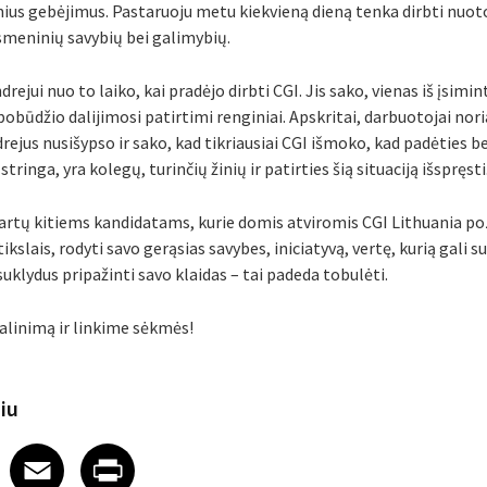
nius gebėjimus. Pastaruoju metu kiekvieną dieną tenka dirbti nuot
smeninių savybių bei galimybių.
rejui nuo to laiko, kai pradėjo dirbti CGI. Jis sako, vienas iš įsimi
obūdžio dalijimosi patirtimi renginiai. Apskritai, darbuotojai noriai
rejus nusišypso ir sako, kad tikriausiai CGI išmoko, kad padėties be
stringa, yra kolegų, turinčių žinių ir patirties šią situaciją išspręsti
artų kitiems kandidatams, kurie domis atviromis CGI Lithuania pozi
slais, rodyti savo gerąsias savybes, iniciatyvą, vertę, kurią gali su
 suklydus pripažinti savo klaidas – tai padeda tobulėti.
alinimą ir linkime sėkmės!
piu
 on LinkedIn
icle on X
e article on Facebook
Share article on Email
Share article on Print
Facebook
Email
Print