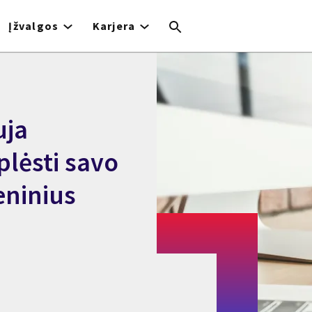
Įžvalgos
Karjera
uja
plėsti savo
eninius