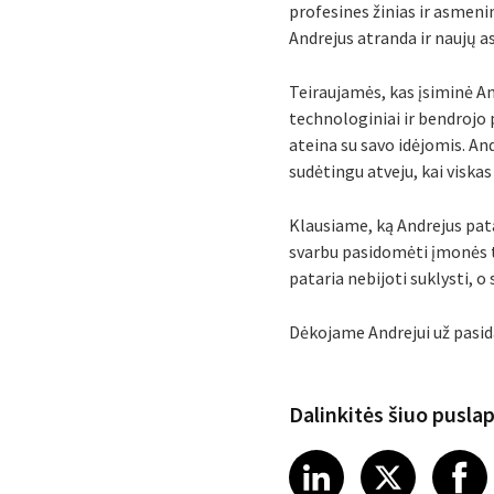
profesines žinias ir asmeni
Andrejus atranda ir naujų a
Teiraujamės, kas įsiminė And
technologiniai ir bendrojo p
ateina su savo idėjomis. And
sudėtingu atveju, kai viskas 
Klausiame, ką Andrejus pat
svarbu pasidomėti įmonės tik
pataria nebijoti suklysti, o
Dėkojame Andrejui už pasid
Dalinkitės šiuo pusla
Share article
Share art
Shar
LinkedIn
X