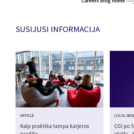
Careers blog home
SUSIJUSI INFORMACIJA
ARTICLE
LOCAL NE
Kaip praktika tampa karjeros
CGI po 5
pradžia
ateitį: 