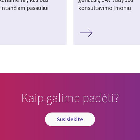
kintančiam pasauliui
konsultavimo įmonių
Kaip galime padėti?
susisiekite