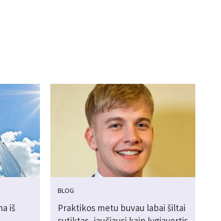
BLOG
a iš
Praktikos metu buvau labai šiltai
sutiktas, jaučiausi kaip lygiavertis