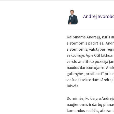
Andrej Svorobo
Kalbiname Andrejų, kuris di
sistemomis patirties. Andr
sistemomis, valstybės regis
sektoriuje. Apie CGI Lithua
verslo analitiko pozicija j
naudos darbuotojams. Andre
galimybė „prisiliesti“ prie 
viešuoju sektoriumi Andreju
laisvės.
Domimės, kokia yra Andrejau
naujienomis ir darbų planavi
komandos sudėtis, atsiranda