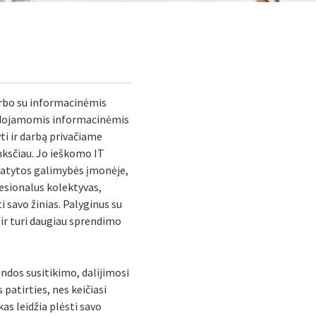
darbo su informacinėmis
naudojamomis informacinėmis
ti ir darbą privačiame
anksčiau. Jo ieškomo IT
istatytos galimybės įmonėje,
esionalus kolektyvas,
i savo žinias. Palyginus su
 ir turi daugiau sprendimo
ndos susitikimo, dalijimosi
patirties, nes keičiasi
as leidžia plėsti savo