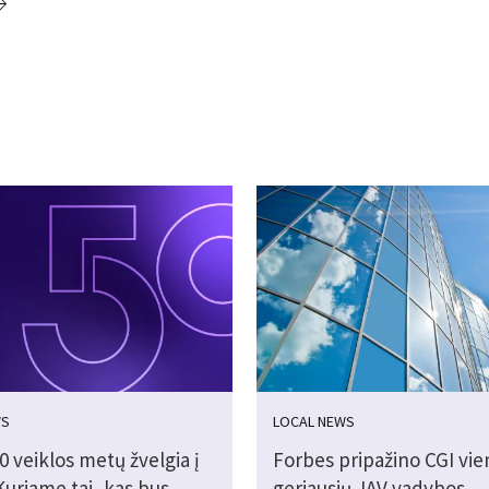
WS
LOCAL NEWS
0 veiklos metų žvelgia į
Forbes pripažino CGI vien
„Kuriame tai, kas bus
geriausių JAV vadybos