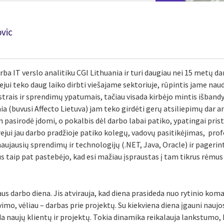
vic
rba IT verslo analitiku CGI Lithuania ir turi daugiau nei 15 metų 
ejui teko daug laiko dirbti viešajame sektoriuje, rūpintis jame 
trais ir sprendimų ypatumais, tačiau visada kirbėjo mintis išbandy
nia (buvusi Affecto Lietuva) jam teko girdėti gerų atsiliepimų dar 
am pasirodė įdomi, o pokalbis dėl darbo labai patiko, ypatingai pr
jui jau darbo pradžioje patiko kolegų, vadovų pasitikėjimas, prof
naujausių sprendimų ir technologijų (.NET, Java, Oracle) ir pagerint
s taip pat pastebėjo, kad esi mažiau įspraustas į tam tikrus rėmus
s darbo diena. Jis atvirauja, kad diena prasideda nuo rytinio koma
mo, vėliau – darbas prie projektų. Su kiekviena diena įgauni naujos 
 naujų klientų ir projektų. Tokia dinamika reikalauja lankstumo, k