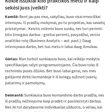
Kokie iššūkiai kilo praktikos metu ir kaip
sekėsi juos įveikti?
Kamilė:
Bent jau pas mus, sakyčiau, buvo visai emociškai
intensyvu. Iš pradžių mokymai, po to projektas, kas savaitę
pristatymai... Keistis rolėmis buvo sunku, nes turi perimti
kito žmogaus darbus - greitai perimti, pavyzdžiui, verslo
analitiko rolę (Business Analytic – aut. past.). Daug
intensyvaus darbo, bet tuo metu ir labai daug išmokau.
Gintas:
Man turbūt sunkiausia buvo, kai reikėjo mokytis
specifikacijas rašyti programuotojams. Čia buvo toks iš
techninės pusės iššūkis. Bet buvo labai gerai, nes mes
galėjome dirbti komandoje ir iš kolegų sužinoti įvairių
patarimų ir pamokymų.
Deimantė:
Sunkiausia buvo komandinio darbo pradžia, nes
iš pradžių nežinojome kaip pradėti ir pasiskirstyti darbus.
Nes iki tol darydavome individualias užduotis, o vėliau, kai