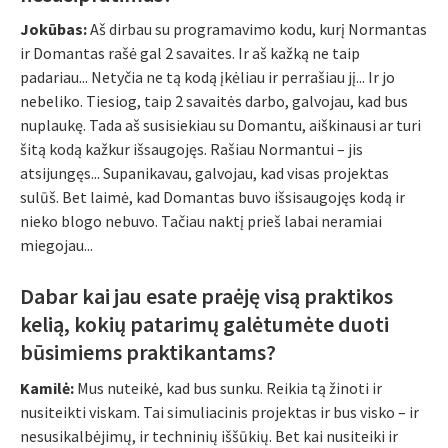
Jokūbas:
Aš dirbau su programavimo kodu, kurį Normantas
ir Domantas rašė gal 2 savaites. Ir aš kažką ne taip
padariau... Netyčia ne tą kodą įkėliau ir perrašiau jį... Ir jo
nebeliko. Tiesiog, taip 2 savaitės darbo, galvojau, kad bus
nuplaukę. Tada aš susisiekiau su Domantu, aiškinausi ar turi
šitą kodą kažkur išsaugojęs. Rašiau Normantui – jis
atsijungęs... Supanikavau, galvojau, kad visas projektas
sulūš. Bet laimė, kad Domantas buvo išsisaugojęs kodą ir
nieko blogo nebuvo. Tačiau naktį prieš labai neramiai
miegojau...
Dabar kai jau esate praėję visą praktikos
kelią, kokių patarimų galėtumėte duoti
būsimiems praktikantams?
Kamilė:
Mus nuteikė, kad bus sunku. Reikia tą žinoti ir
nusiteikti viskam. Tai simuliacinis projektas ir bus visko – ir
nesusikalbėjimų, ir techninių iššūkių. Bet kai nusiteiki ir