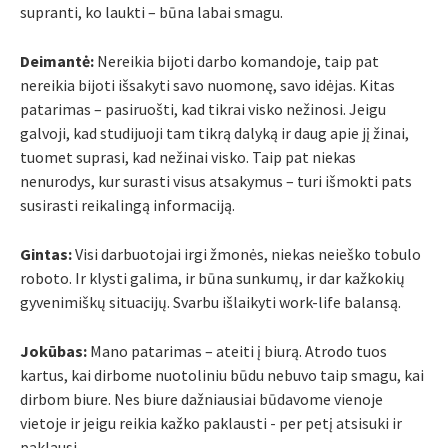
supranti, ko laukti – būna labai smagu.
Deimantė:
Nereikia bijoti darbo komandoje, taip pat
nereikia bijoti išsakyti savo nuomonę, savo idėjas. Kitas
patarimas – pasiruošti, kad tikrai visko nežinosi. Jeigu
galvoji, kad studijuoji tam tikrą dalyką ir daug apie jį žinai,
tuomet suprasi, kad nežinai visko. Taip pat niekas
nenurodys, kur surasti visus atsakymus – turi išmokti pats
susirasti reikalingą informaciją.
Gintas:
Visi darbuotojai irgi žmonės, niekas neieško tobulo
roboto. Ir klysti galima, ir būna sunkumų, ir dar kažkokių
gyvenimiškų situacijų. Svarbu išlaikyti work-life balansą.
Jokūbas:
Mano patarimas – ateiti į biurą. Atrodo tuos
kartus, kai dirbome nuotoliniu būdu nebuvo taip smagu, kai
dirbom biure. Nes biure dažniausiai būdavome vienoje
vietoje ir jeigu reikia kažko paklausti - per petį atsisuki ir
paklausi.