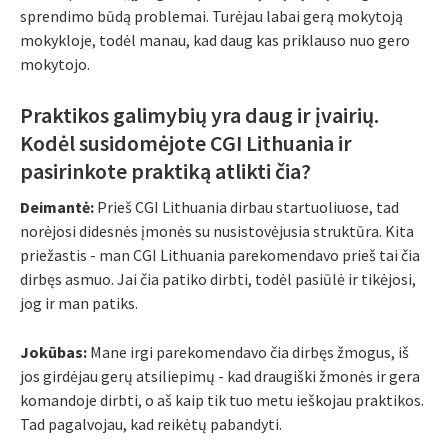
sprendimo būdą problemai. Turėjau labai gerą mokytoją
mokykloje, todėl manau, kad daug kas priklauso nuo gero
mokytojo.
Praktikos galimybių yra daug ir įvairių.
Kodėl susidomėjote CGI Lithuania ir
pasirinkote praktiką atlikti čia?
Deimantė:
Prieš CGI Lithuania dirbau startuoliuose, tad
norėjosi didesnės įmonės su nusistovėjusia struktūra. Kita
priežastis - man CGI Lithuania parekomendavo prieš tai čia
dirbęs asmuo. Jai čia patiko dirbti, todėl pasiūlė ir tikėjosi,
jog ir man patiks.
Jokūbas:
Mane irgi parekomendavo čia dirbęs žmogus, iš
jos girdėjau gerų atsiliepimų - kad draugiški žmonės ir gera
komandoje dirbti, o aš kaip tik tuo metu ieškojau praktikos.
Tad pagalvojau, kad reikėtų pabandyti.