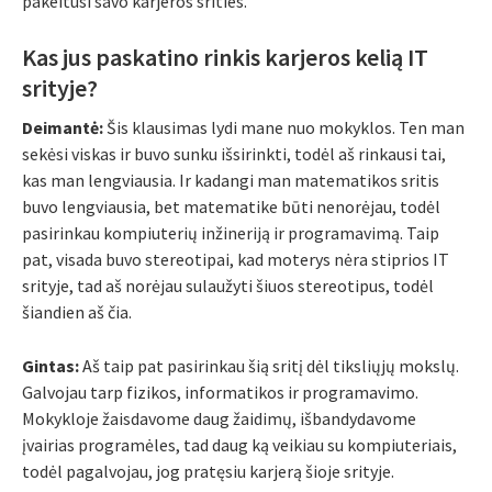
pakeitusi savo karjeros srities.
Kas jus paskatino rinkis karjeros kelią IT
srityje?
Deimantė:
Šis klausimas lydi mane nuo mokyklos. Ten man
sekėsi viskas ir buvo sunku išsirinkti, todėl aš rinkausi tai,
kas man lengviausia. Ir kadangi man matematikos sritis
buvo lengviausia, bet matematike būti nenorėjau, todėl
pasirinkau kompiuterių inžineriją ir programavimą. Taip
pat, visada buvo stereotipai, kad moterys nėra stiprios IT
srityje, tad aš norėjau sulaužyti šiuos stereotipus, todėl
šiandien aš čia.
Gintas:
Aš taip pat pasirinkau šią sritį dėl tiksliųjų mokslų.
Galvojau tarp fizikos, informatikos ir programavimo.
Mokykloje žaisdavome daug žaidimų, išbandydavome
įvairias programėles, tad daug ką veikiau su kompiuteriais,
todėl pagalvojau, jog pratęsiu karjerą šioje srityje.