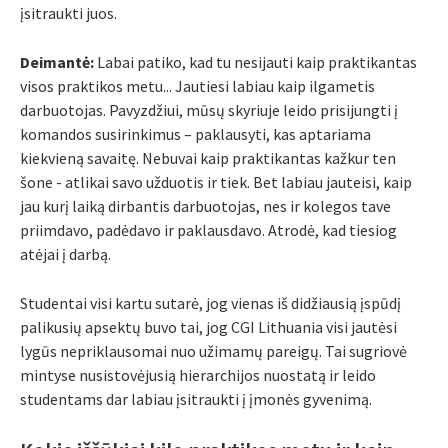
įsitraukti juos.
Deimantė:
Labai patiko, kad tu nesijauti kaip praktikantas
visos praktikos metu... Jautiesi labiau kaip ilgametis
darbuotojas. Pavyzdžiui, mūsų skyriuje leido prisijungti į
komandos susirinkimus – paklausyti, kas aptariama
kiekvieną savaitę. Nebuvai kaip praktikantas kažkur ten
šone - atlikai savo užduotis ir tiek. Bet labiau jauteisi, kaip
jau kurį laiką dirbantis darbuotojas, nes ir kolegos tave
priimdavo, padėdavo ir paklausdavo. Atrodė, kad tiesiog
atėjai į darbą.
Studentai visi kartu sutarė, jog vienas iš didžiausią įspūdį
palikusių apsektų buvo tai, jog CGI Lithuania visi jautėsi
lygūs nepriklausomai nuo užimamų pareigų. Tai sugriovė
mintyse nusistovėjusią hierarchijos nuostatą ir leido
studentams dar labiau įsitraukti į įmonės gyvenimą.