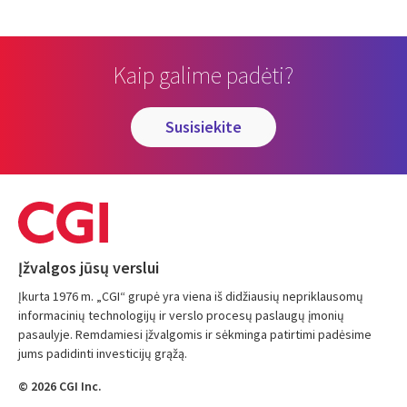
Kaip galime padėti?
susisiekite
Įžvalgos jūsų verslui
Įkurta 1976 m. „CGI“ grupė yra viena iš didžiausių nepriklausomų
informacinių technologijų ir verslo procesų paslaugų įmonių
pasaulyje. Remdamiesi įžvalgomis ir sėkminga patirtimi padėsime
jums padidinti investicijų grąžą.
© 2026 CGI Inc.