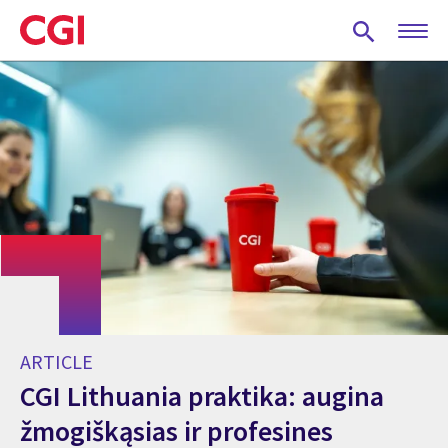
Skip
to
main
content
ARTICLE
CGI Lithuania praktika: augina
žmogiškąsias ir profesines