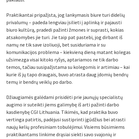
Praktikantai pripažįsta, jog lankymasis biure turi didelių
privalumų – padeda lengviau įsilieti į aplinką ir pajausti
biuro kultūrą, pradedi pažinti žmones ir suprasti, kokias
atsakomybes jie turi. Jie taip pat pastebi, jog dirbant iš
namų ne tik save izoliuoji, bet susiduriama ir su
komunikacijos problema – kiekvieną dieną matant kolegas
užsimezga visai kitoks ryšys, aptariamos ne tik darbo
temos, tačiau susipažįstama su kolegomis ir artimiau – kai
kurie iš jų tapo draugais, buvo atrasta daug įdomių bendrų
temų ir bendrų veiklų po darbo.
Džiaugiamės galėdami prisidėti prie jaunųjų specialistų
augimo ir suteikti jiems galimybę iš arti pažinti darbo
kasdienybę CGI Lithuania. Tikimės, kad praktika buvo
vertinga patirtis, padėjusi sustiprinti įgūdžius bei atrasti
naujų kelių profesiniam tobulėjimui. Visiems būsimiems
praktikantams linkime drąsiai siekti savo svajonių ir