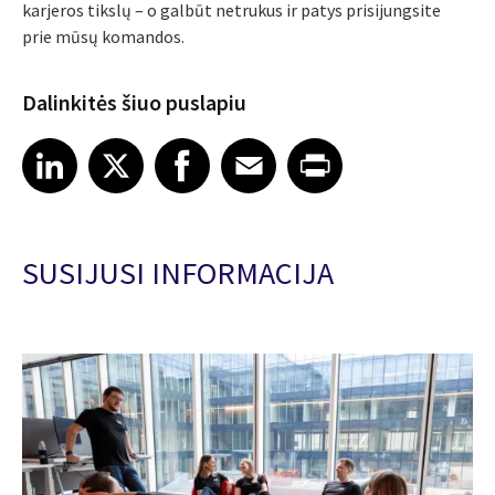
karjeros tikslų – o galbūt netrukus ir patys prisijungsite
prie mūsų komandos.
Dalinkitės šiuo puslapiu
Share article on LinkedIn
Share article on X
Share article on Facebook
Share article on Email
Share article on Print
LinkedIn
X
Facebook
Email
Print
SUSIJUSI INFORMACIJA