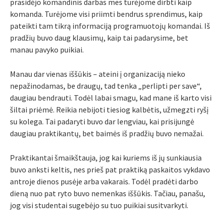
prasidėjo komandinis darbas mes turėjome dirbti kaip
komanda. Turėjome visi priimti bendrus sprendimus, kaip
pateikti tam tikrą informaciją programuotojų komandai. Iš
pradžių buvo daug klausimų, kaip tai padarysime, bet
manau pavyko puikiai.
Manau dar vienas iššūkis – ateini į organizaciją nieko
nepažinodamas, be draugų, tad tenka „perlipti per save“,
daugiau bendrauti. Todėl labai smagu, kad mane iš karto visi
šiltai priėmė. Reikia nebijoti tiesiog kalbėtis, užmegzti ryšį
su kolega. Tai padaryti buvo dar lengviau, kai prisijungė
daugiau praktikantų, bet baimės iš pradžių buvo nemažai.
Praktikantai šmaikštauja, jog kai kuriems iš jų sunkiausia
buvo anksti keltis, nes prieš pat praktiką paskaitos vykdavo
antroje dienos pusėje arba vakarais. Todėl pradėti darbo
dieną nuo pat ryto buvo nemenkas iššūkis. Tačiau, panašu,
jog visi studentai sugebėjo su tuo puikiai susitvarkyti.