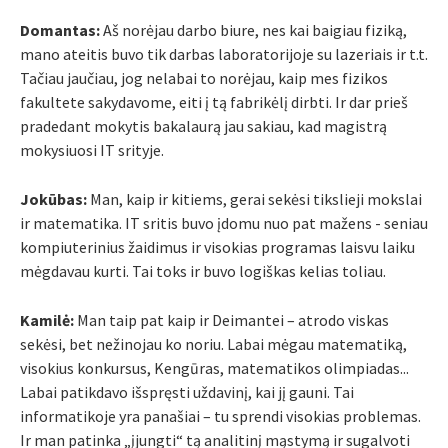
Domantas:
Aš norėjau darbo biure, nes kai baigiau fiziką,
mano ateitis buvo tik darbas laboratorijoje su lazeriais ir t.t.
Tačiau jaučiau, jog nelabai to norėjau, kaip mes fizikos
fakultete sakydavome, eiti į tą fabrikėlį dirbti. Ir dar prieš
pradedant mokytis bakalaurą jau sakiau, kad magistrą
mokysiuosi IT srityje.
Jokūbas:
Man, kaip ir kitiems, gerai sekėsi tikslieji mokslai
ir matematika. IT sritis buvo įdomu nuo pat mažens - seniau
kompiuterinius žaidimus ir visokias programas laisvu laiku
mėgdavau kurti. Tai toks ir buvo logiškas kelias toliau.
Kamilė:
Man taip pat kaip ir Deimantei – atrodo viskas
sekėsi, bet nežinojau ko noriu. Labai mėgau matematiką,
visokius konkursus, Kengūras, matematikos olimpiadas...
Labai patikdavo išspręsti uždavinį, kai jį gauni. Tai
informatikoje yra panašiai – tu sprendi visokias problemas.
Ir man patinka „įjungti“ tą analitinį mąstymą ir sugalvoti