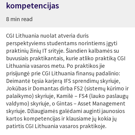
kompetencijas
8 min read
CGI Lithuania nuolat atveria duris
perspektyviems studentams norintiems įgyti
praktinių žinių IT srityje. Šiandien kalbamės su
buvusiais praktikantais, kurie atliko praktiką CGI
Lithuania vasaros metu. Po praktikos jie
prisijungė prie CGI Lithuania finansų padalinio:
Deimantė tęsia karjerą IFS sprendimų skyriuje,
Jokūbas ir Domantas dirba FS2 (sistemų kūrimo ir
palaikymo) skyriuje, Kamilė – FS4 (lauko paslaugų
valdymo) skyriuje, o Gintas – Asset Management
skyriuje. Džiaugiamės galėdami auginti jaunosios
kartos kompetencijas ir klausiame jų kokia jų
patirtis CGI Lithuania vasaros praktikoje.