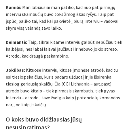
Kamilė:
Man labiausiai man patiko, kad nuo pat pirmųjų
interviu skambučių buvo toks žmogiškas ryšys. Taip pat
įspūdį paliko tai, kad kai pakvietė į biurą interviu – vadovai
skyrė visą valandą savo laiko.
Deimantė:
Taip, tikrai kitame interviu galbūt nebūčiau tiek
kalbėjusi, nes labai laisvai jaučiausi ir nebuvo jokio streso.
Atrodo, kad draugė paskambino.
Jokūbas:
Kituose interviu, kitose įmonėse atrodė, kad tu
esi tiesiog skaičius, kuris padaro užduotį ir jie išsirenka
tiesiog geriausią skaičių. Čia (CGI Lithuania – aut.past)
atrodo buvo kitaip – tiek pirmasis skambutis, tiek gyvas
interviu – atrodo į tave žvelgia kaip į potencialų komandos
narį, ne kaip į skaičių.
O koks buvo didžiausias jūsų
nesusipratimas?