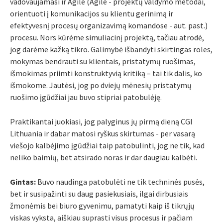
vadovaujamasi ir Agile (Agile - projektų valdymo metodai,
orientuoti į komunikacijos su klientu gerinimą ir
efektyvesnį procesų organizavimą komandose - aut. past.)
procesu. Nors kūrėme simuliacinį projektą, tačiau atrodė,
jog darėme kažką tikro. Galimybė išbandyti skirtingas roles,
mokymas bendrauti su klientais, pristatymų ruošimas,
išmokimas priimti konstruktyvią kritiką – tai tik dalis, ko
išmokome. Jautėsi, jog po dviejų mėnesių pristatymų
ruošimo įgūdžiai jau buvo stipriai patobulėję.
Praktikantai juokiasi, jog palyginus jų pirmą dieną CGI
Lithuania ir dabar matosi ryškus skirtumas - per vasarą
viešojo kalbėjimo įgūdžiai taip patobulinti, jog ne tik, kad
neliko baimių, bet atsirado noras ir dar daugiau kalbėti.
Gintas:
Buvo naudinga patobulėti ne tik techninės pusės,
bet ir susipažinti su daug pasiekusiais, ilgai dirbusiais
žmonėmis bei biuro gyvenimu, pamatyti kaip iš tikrųjų
viskas vyksta, aiškiau suprasti visus procesus ir pačiam