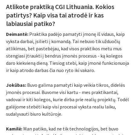
Atlikote praktiką CGI Lithuania. Kokios
patirtys? Kaip visa tai atrodė ir kas
labiausiai patiko?
Deimantė:
Praktika padėjo pamatyti įmonę iš vidaus, kaip
vyksta darbai, įsilieti į komandą. Tai nebuvo tik užduočių
atlikimas, bet pastebėjau, kad visos praktikos metu mus
stengiasi įtraukti į bendrus įmonės procesus - ką kolegos
daro kiekvieną dieną. Tiesiog stebi, kaip įmonė funkcionuoja
ir kaip atrodo darbas čia nuo ryto iki vakaro.
Jokūbas:
Buvo galima pamatyti kaip veikia tikros, didelės
įmonės procesai. Buvome visi kartu - mes praktikantai,
vadovai ir kiti kolegos, kurie dirba prie realių projektų. Todėl
galėjome stebėti kaip visi procesai vyksta realiu laiku,
sudalyvauti biuro kultūroje.
Kamilė:
Man patiko, kad ne tik technologijos, bet buvo