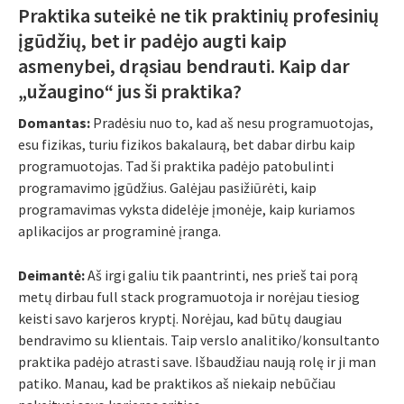
Praktika suteikė ne tik praktinių profesinių
įgūdžių, bet ir padėjo augti kaip
asmenybei, drąsiau bendrauti. Kaip dar
„užaugino“ jus ši praktika?
Domantas:
Pradėsiu nuo to, kad aš nesu programuotojas,
esu fizikas, turiu fizikos bakalaurą, bet dabar dirbu kaip
programuotojas. Tad ši praktika padėjo patobulinti
programavimo įgūdžius. Galėjau pasižiūrėti, kaip
programavimas vyksta didelėje įmonėje, kaip kuriamos
aplikacijos ar programinė įranga.
Deimantė:
Aš irgi galiu tik paantrinti, nes prieš tai porą
metų dirbau full stack programuotoja ir norėjau tiesiog
keisti savo karjeros kryptį. Norėjau, kad būtų daugiau
bendravimo su klientais. Taip verslo analitiko/konsultanto
praktika padėjo atrasti save. Išbaudžiau naują rolę ir ji man
patiko. Manau, kad be praktikos aš niekaip nebūčiau