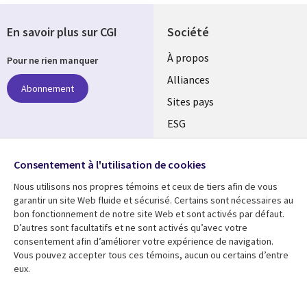
En savoir plus sur CGI
Société
À propos
Pour ne rien manquer
Alliances
Abonnement
Sites pays
ESG
Nos bureaux
Suivez-nous
Consentement à l'utilisation de cookies
Fusions
Nous utilisons nos propres témoins et ceux de tiers afin de vous
Social
Salle de presse
garantir un site Web fluide et sécurisé. Certains sont nécessaires au
Media
bon fonctionnement de notre site Web et sont activés par défaut.
Global
D’autres sont facultatifs et ne sont activés qu’avec votre
FR
consentement afin d’améliorer votre expérience de navigation.
Ressources
Support
Vous pouvez accepter tous ces témoins, aucun ou certains d’entre
eux.
Articles
Accessibilité
Blogues
Données Personnelles