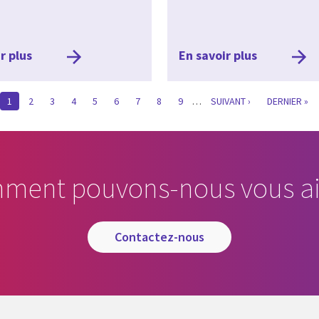
r plus
En savoir plus
CURRENT
1
PAGE
2
PAGE
3
PAGE
4
PAGE
5
PAGE
6
PAGE
7
PAGE
8
PAGE
9
…
SUIVANTE
SUIVANT ›
LAST
DERNIER »
PAGE
PAGE
ment pouvons-nous vous ai
contactez-nous