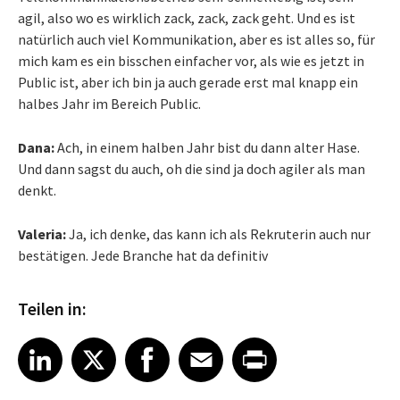
agil, also wo es wirklich zack, zack, zack geht. Und es ist
natürlich auch viel Kommunikation, aber es ist alles so, für
mich kam es ein bisschen einfacher vor, als wie es jetzt in
Public ist, aber ich bin ja auch gerade erst mal knapp ein
halbes Jahr im Bereich Public.
Dana:
Ach, in einem halben Jahr bist du dann alter Hase.
Und dann sagst du auch, oh die sind ja doch agiler als man
denkt.
Valeria:
Ja, ich denke, das kann ich als Rekruterin auch nur
bestätigen. Jede Branche hat da definitiv
Teilen in:
Share article on LinkedIn
Share article on X
Share article on Facebook
Share article on Email
Share article on Print
LinkedIn
X
Facebook
Email
Print