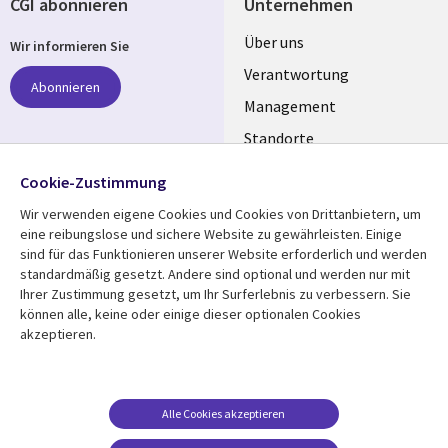
CGI abonnieren
Unternehmen
Useful
Über uns
Wir informieren Sie
links
Verantwortung
Abonnieren
GERMANY
Management
Standorte
Allianzen
Folgen Sie uns
Cookie-Zustimmung
Merger
Wir verwenden eigene Cookies und Cookies von Drittanbietern, um
Social
eine reibungslose und sichere Website zu gewährleisten. Einige
Media
sind für das Funktionieren unserer Website erforderlich und werden
GERMANY
standardmäßig gesetzt. Andere sind optional und werden nur mit
Ihrer Zustimmung gesetzt, um Ihr Surferlebnis zu verbessern. Sie
Mediathek
Rechtliches
können alle, keine oder einige dieser optionalen Cookies
akzeptieren.
Library
Legal
Aktuelles
Allgemeine
Geschäftsbedingungen
Links
GERMANY
Artikel
Beschwerden/Hinweise
GERMANY
Blogs
Alle Cookies akzeptieren
Compliance
Events