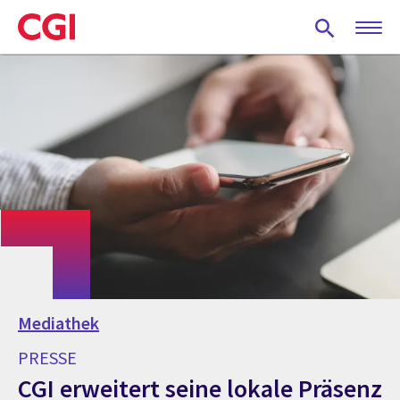
Skip
to
main
content
Mediathek
PRESSE
CGI erweitert seine lokale Präsenz