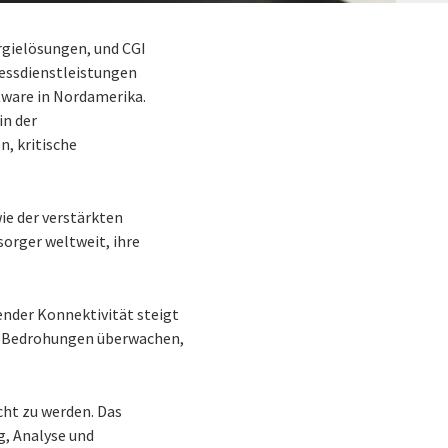
rgielösungen, und CGI
zessdienstleistungen
tware in Nordamerika.
in der
n, kritische
ie der verstärkten
orger weltweit, ihre
ender Konnektivität steigt
eit Bedrohungen überwachen,
ht zu werden. Das
g, Analyse und