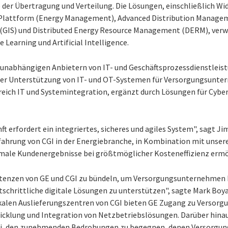
e der Übertragung und Verteilung. Die Lösungen, einschließlich 
Plattform (Energy Management), Advanced Distribution Managem
 (GIS) und Distributed Energy Resource Management (DERM), ver
 Learning und Artificial Intelligence.
 unabhängigen Anbietern von IT- und Geschäftsprozessdienstleis
 der Unterstützung von IT- und OT-Systemen für Versorgungsunte
eich IT und Systemintegration, ergänzt durch Lösungen für Cyber
t erfordert ein integriertes, sicheres und agiles System", sagt J
rfahrung von CGI in der Energiebranche, in Kombination mit unser
timale Kundenergebnisse bei größtmöglicher Kosteneffizienz ermö
etenzen von GE und CGI zu bündeln, um Versorgungsunternehmen 
schrittliche digitale Lösungen zu unterstützen", sagte Mark Boya
okalen Auslieferungszentren von CGI bieten GE Zugang zu Versor
twicklung und Integration von Netzbetriebslösungen. Darüber hinau
 bei, den zunehmenden Bedrohungen zu begegnen, denen Versorgu