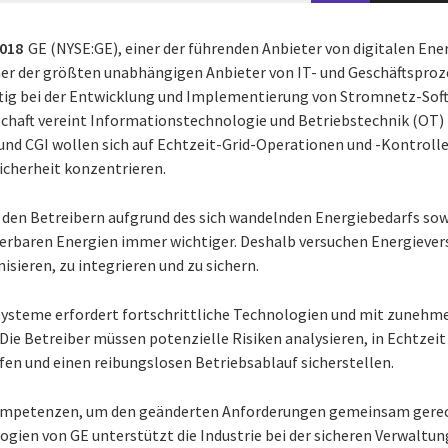
2018
GE (NYSE:GE), einer der führenden Anbieter von digitalen Ene
einer der größten unabhängigen Anbieter von IT- und Geschäftspro
ftig bei der Entwicklung und Implementierung von Stromnetz-Sof
schaft vereint Informationstechnologie und Betriebstechnik (OT) 
und CGI wollen sich auf Echtzeit-Grid-Operationen und -Kontrolle
icherheit konzentrieren.
 den Betreibern aufgrund des sich wandelnden Energiebedarfs sow
rbaren Energien immer wichtiger. Deshalb versuchen Energievers
sieren, zu integrieren und zu sichern.
Systeme erfordert fortschrittliche Technologien und mit zunehm
. Die Betreiber müssen potenzielle Risiken analysieren, in Echtz
 und einen reibungslosen Betriebsablauf sicherstellen.
Kompetenzen, um den geänderten Anforderungen gemeinsam gerec
ogien von GE unterstützt die Industrie bei der sicheren Verwaltun