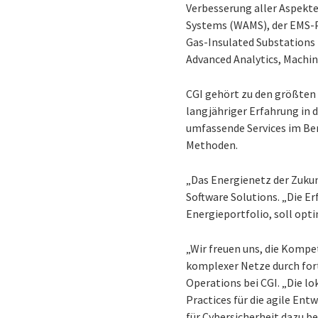
Verbesserung aller Aspekt
Systems (WAMS), der EMS-
Gas-Insulated Substations
Advanced Analytics, Machine
CGI gehört zu den größten
langjähriger Erfahrung in
umfassende Services im Ber
Methoden.
„Das Energienetz der Zukunf
Software Solutions. „Die E
Energieportfolio, soll op
„Wir freuen uns, die Komp
komplexer Netze durch fort
Operations bei CGI. „Die l
Practices für die agile En
für Cybersicherheit dazu