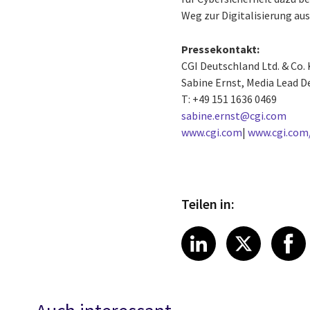
Weg zur Digitalisierung aus
Pressekontakt:
CGI Deutschland Ltd. & Co.
Sabine Ernst, Media Lead 
T: +49 151 1636 0469
sabine.ernst@cgi.com
www.cgi.com
|
www.cgi.com
Teilen in:
Share article
Share art
Shar
LinkedIn
X