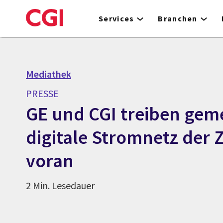
Skip
to
Services
Branchen
main
content
Mediathek
PRESSE
GE und CGI treiben gem
digitale Stromnetz der 
voran
2 Min. Lesedauer