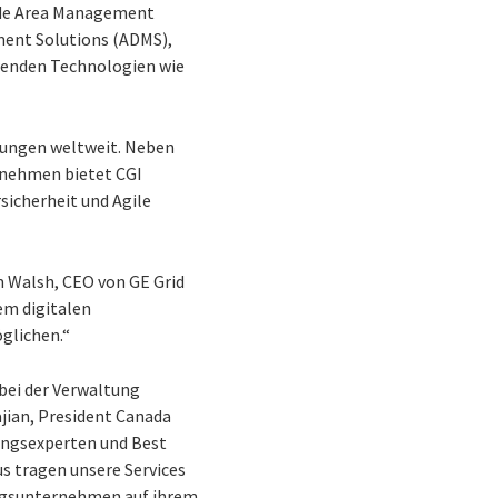
Wide Area Management
ent Solutions (ADMS),
wenden Technologien wie
tungen weltweit. Neben
rnehmen bietet CGI
sicherheit und Agile
im Walsh, CEO von GE Grid
em digitalen
glichen.“
bei der Verwaltung
jian, President Canada
gungsexperten und Best
s tragen unsere Services
ngsunternehmen auf ihrem