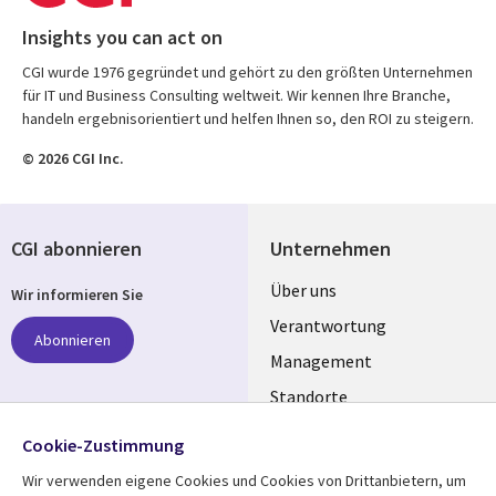
Insights you can act on
CGI wurde 1976 gegründet und gehört zu den größten Unternehmen
für IT und Business Consulting weltweit. Wir kennen Ihre Branche,
handeln ergebnisorientiert und helfen Ihnen so, den ROI zu steigern.
© 2026 CGI Inc.
CGI abonnieren
Unternehmen
Useful
Über uns
Wir informieren Sie
links
Verantwortung
Abonnieren
GERMANY
Management
Standorte
Allianzen
Folgen Sie uns
Cookie-Zustimmung
Merger
Wir verwenden eigene Cookies und Cookies von Drittanbietern, um
Social