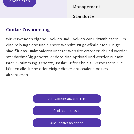
Abonnieren
GERMANY
Management
Standorte
Allianzen
Folgen Sie uns
Cookie-Zustimmung
Merger
Wir verwenden eigene Cookies und Cookies von Drittanbietern, um
Social
eine reibungslose und sichere Website zu gewährleisten. Einige
Media
sind für das Funktionieren unserer Website erforderlich und werden
GERMANY
standardmäßig gesetzt. Andere sind optional und werden nur mit
Ihrer Zustimmung gesetzt, um Ihr Surferlebnis zu verbessern. Sie
Mediathek
Rechtliches
können alle, keine oder einige dieser optionalen Cookies
akzeptieren.
Library
Legal
Aktuelles
Allgemeine
Geschäftsbedingungen
Links
GERMANY
Artikel
Beschwerden/Hinweise
GERMANY
Blogs
Alle Cookies akzeptieren
Compliance
Events
Cookies anpassen
Datenschutz
Podcasts
Impressum
Alle Cookies ablehnen
Presse
Cookie-Einstellungen