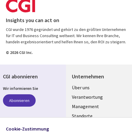
Insights you can act on
CGI wurde 1976 gegründet und gehört zu den größten Unternehmen
für IT und Business Consulting weltweit. Wir kennen Ihre Branche,
handeln ergebnisorientiert und helfen Ihnen so, den ROI zu steigern.
© 2026 CGI Inc.
CGI abonnieren
Unternehmen
Useful
Über uns
Wir informieren Sie
links
Verantwortung
Abonnieren
GERMANY
Management
Standorte
Allianzen
Folgen Sie uns
Cookie-Zustimmung