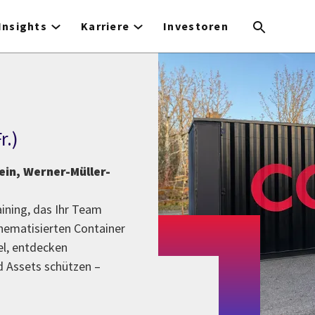
Insights
Karriere
Investoren
r.)
in, Werner-Müller-
aining, das Ihr Team
thematisierten Container
el, entdecken
d Assets schützen –