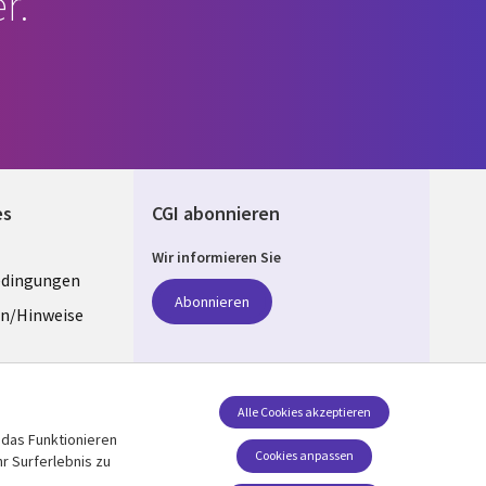
r.
es
CGI abonnieren
Wir informieren Sie
edingungen
ANY
Abonnieren
n/Hinweise
e
z
Folgen Sie uns
Alle Cookies akzeptieren
 das Funktionieren
Social Media GERMANY
stellungen
Cookies anpassen
r Surferlebnis zu