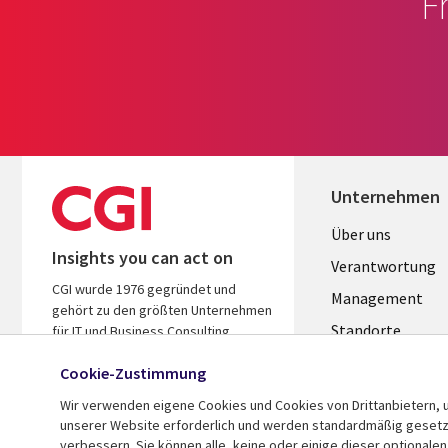
F
Unternehmen
Useful
Über uns
Insights you can act on
links
Verantwortung
CGI wurde 1976 gegründet und
GERMANY
Management
gehört zu den größten Unternehmen
Standorte
für IT und Business Consulting
weltweit. Wir kennen Ihre Branche,
Allianzen
Cookie-Zustimmung
handeln ergebnisorientiert und
Merger
helfen Ihnen so, den ROI zu steigern.
Wir verwenden eigene Cookies und Cookies von Drittanbietern, u
unserer Website erforderlich und werden standardmäßig gesetzt.
verbessern. Sie können alle, keine oder einige dieser optionale