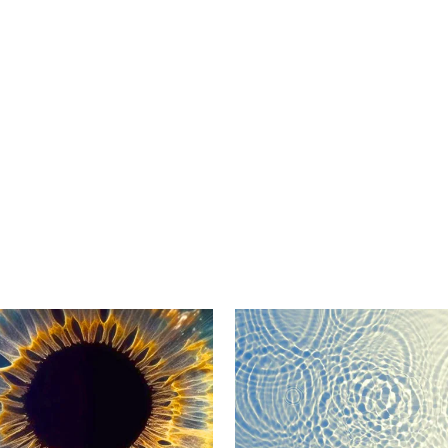
cebook
n Email
cle on Print