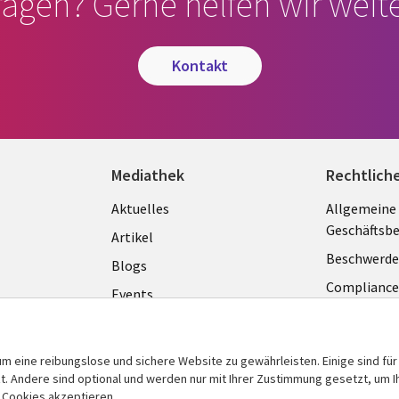
ragen? Gerne helfen wir weite
kontakt
Mediathek
Rechtlich
Library
Legal
Aktuelles
Allgemeine
Geschäftsb
Links
GERM
Artikel
Beschwerde
GERMANY
Blogs
Complianc
Events
Datenschut
Podcasts
Impressum
Presse
m eine reibungslose und sichere Website zu gewährleisten. Einige sind für
Cookie-Ein
Standpunkt
 Andere sind optional und werden nur mit Ihrer Zustimmung gesetzt, um Ih
n Cookies akzeptieren.