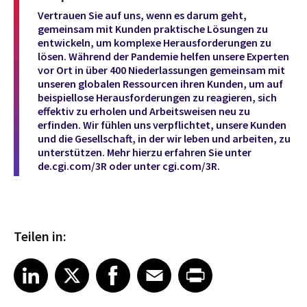
Vertrauen Sie auf uns, wenn es darum geht,
gemeinsam mit Kunden praktische Lösungen zu
entwickeln, um komplexe Herausforderungen zu
lösen. Während der Pandemie helfen unsere Experten
vor Ort in über 400 Niederlassungen gemeinsam mit
unseren globalen Ressourcen ihren Kunden, um auf
beispiellose Herausforderungen zu reagieren, sich
effektiv zu erholen und Arbeitsweisen neu zu
erfinden. Wir fühlen uns verpflichtet, unsere Kunden
und die Gesellschaft, in der wir leben und arbeiten, zu
unterstützen. Mehr hierzu erfahren Sie unter
de.cgi.com/3R
oder unter
cgi.com/3R
.
Teilen in:
Share article on LinkedIn
Share article on X
Share article on Facebook
Share article on Email
Share article on Print
LinkedIn
X
Facebook
Email
Print