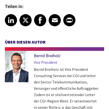
Teilen in:
Share article on LinkedIn
Share article on X
Share article on Facebook
Share article on Email
Share article on Print
LinkedIn
X
Facebook
Email
Print
ÜBER DIESEN AUTOR
Bernd Breiholz
Vice President
Bernd Breiholz ist Vice President
Consulting Services bei CGI und leitet
den Sector Telekommunikation,
Versorger und öffentliche Auftraggeber.
Zudem ist er stellvertretender Leiter
der CGI-Region West. Er verantwortet
in seiner Rolle u. a. das Geschäft mit