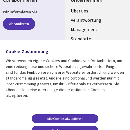
Useful
Über uns
Wir informieren Sie
links
Verantwortung
Abonnieren
GERMANY
Management
Standorte
Allianzen
Folgen Sie uns
Cookie-Zustimmung
Merger
Wir verwenden eigene Cookies und Cookies von Drittanbietern, um
Social
eine reibungslose und sichere Website zu gewährleisten. Einige
Media
sind für das Funktionieren unserer Website erforderlich und werden
GERMANY
standardmäßig gesetzt. Andere sind optional und werden nur mit
Ihrer Zustimmung gesetzt, um Ihr Surferlebnis zu verbessern. Sie
Mediathek
Rechtliches
können alle, keine oder einige dieser optionalen Cookies
akzeptieren.
Library
Legal
Aktuelles
Allgemeine
Geschäftsbedingungen
Links
GERMANY
Artikel
Beschwerden/Hinweise
GERMANY
Blogs
Alle Cookies akzeptieren
Compliance
Events