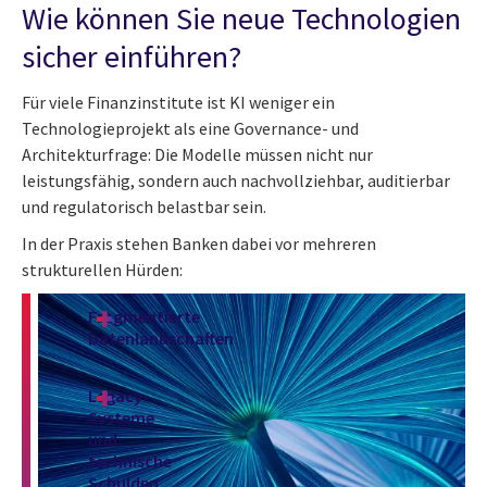
Wie können Sie neue Technologien
sicher einführen?
Für viele Finanzinstitute ist KI weniger ein
Technologieprojekt als eine Governance- und
Architekturfrage: Die Modelle müssen nicht nur
leistungsfähig, sondern auch nachvollziehbar, auditierbar
und regulatorisch belastbar sein.
In der Praxis stehen Banken dabei vor mehreren
strukturellen Hürden:
Fragmentierte
Datenlandschaften
Legacy-
Systeme
und
technische
Schulden