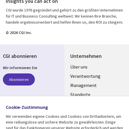
Insights you can act on
CGI wurde 1976 gegründet und gehört zu den größten Unternehmen
für IT und Business Consulting weltweit. Wir kennen Ihre Branche,
handeln ergebnisorientiert und helfen Ihnen so, den ROI zu steigern.
© 2026 CGI Inc.
CGI abonnieren
Unternehmen
Useful
Über uns
Wir informieren Sie
links
Verantwortung
Abonnieren
GERMANY
Management
Standorte
Allianzen
Folgen Sie uns
Cookie-Zustimmung
Merger
Wir verwenden eigene Cookies und Cookies von Drittanbietern, um
Social
eine reibungslose und sichere Website zu gewährleisten. Einige
Media
sind für das Funktionieren unserer Website erforderlich und werden