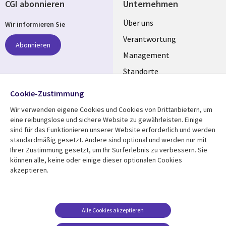
CGI abonnieren
Unternehmen
Useful
Über uns
Wir informieren Sie
links
Verantwortung
Abonnieren
GERMANY
Management
Standorte
Allianzen
Folgen Sie uns
Cookie-Zustimmung
Merger
Wir verwenden eigene Cookies und Cookies von Drittanbietern, um
Social
eine reibungslose und sichere Website zu gewährleisten. Einige
Media
sind für das Funktionieren unserer Website erforderlich und werden
GERMANY
standardmäßig gesetzt. Andere sind optional und werden nur mit
Ihrer Zustimmung gesetzt, um Ihr Surferlebnis zu verbessern. Sie
Mediathek
Rechtliches
können alle, keine oder einige dieser optionalen Cookies
akzeptieren.
Library
Legal
Aktuelles
Allgemeine
Geschäftsbedingungen
Links
GERMANY
Artikel
Beschwerden/Hinweise
GERMANY
Blogs
Alle Cookies akzeptieren
Compliance
Events