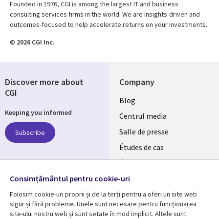
Founded in 1976, CGI is among the largest IT and business
consulting services firms in the world. We are insights-driven and
outcomes-focused to help accelerate returns on your investments.
© 2026 CGI Inc.
Discover more about
Company
CGI
Useful
Blog
Keeping you informed
links
Centrul media
ROMANIA
Salle de presse
Subscribe
Études de cas
RO
Événements
Follow us
Consimțământul pentru cookie-uri
Folosim cookie-uri proprii și de la terți pentru a oferi un site web
sigur și fără probleme. Unele sunt necesare pentru funcționarea
site-ului nostru web și sunt setate în mod implicit. Altele sunt