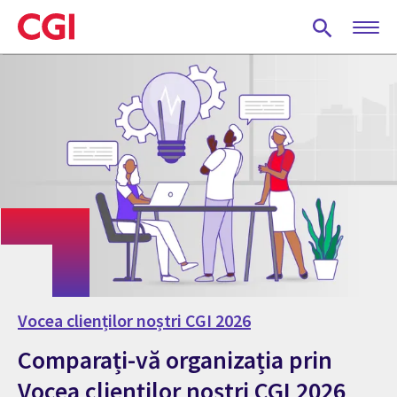
Skip
to
main
content
Vocea clienților noștri CGI 2026
Comparați-vă organizația prin
Vocea clienților noștri CGI 2026