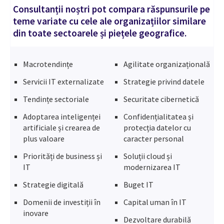
Consultanții noștri pot compara răspunsurile pe
teme variate cu cele ale organizațiilor similare
din toate sectoarele și piețele geografice.
Macrotendințe
Agilitate organizațională
Servicii IT externalizate
Strategie privind datele
Tendințe sectoriale
Securitate cibernetică
Adoptarea inteligenței
Confidențialitatea și
artificiale și crearea de
protecția datelor cu
plus valoare
caracter personal
Priorități de business și
Soluții cloud și
IT
modernizarea IT
Strategie digitală
Buget IT
Domenii de investiții în
Capital uman în IT
inovare
Dezvoltare durabilă