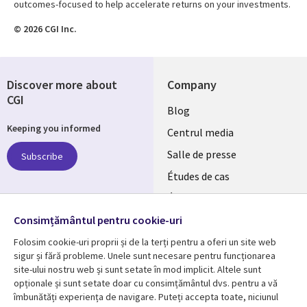
outcomes-focused to help accelerate returns on your investments.
© 2026 CGI Inc.
Discover more about
Company
CGI
Useful
Blog
Keeping you informed
links
Centrul media
ROMANIA
Salle de presse
Subscribe
Études de cas
RO
Événements
Follow us
Consimțământul pentru cookie-uri
Folosim cookie-uri proprii și de la terți pentru a oferi un site web
sigur și fără probleme. Unele sunt necesare pentru funcționarea
site-ului nostru web și sunt setate în mod implicit. Altele sunt
opționale și sunt setate doar cu consimțământul dvs. pentru a vă
Resource center
Support
îmbunătăți experiența de navigare. Puteți accepta toate, niciunul