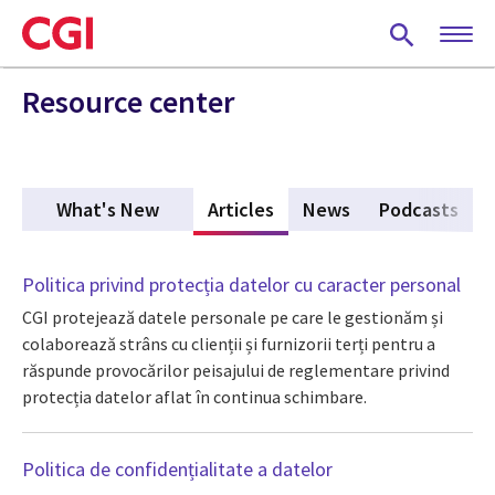
Skip
to
main
content
Resource center
What's New
Articles
(active tab)
News
Podcasts
Politica privind protecția datelor cu caracter personal
CGI protejează datele personale pe care le gestionăm și
colaborează strâns cu clienții și furnizorii terți pentru a
răspunde provocărilor peisajului de reglementare privind
protecția datelor aflat în continua schimbare.
Politica de confidențialitate a datelor