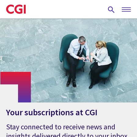
Skip
to
main
content
Your subscriptions at CGI
Stay connected to receive news and
insights delivered directly to your inbox.