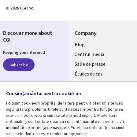
© 2026 CGI Inc.
Discover more about
Company
CGI
Useful
Blog
Keeping you informed
links
Centrul media
ROMANIA
Salle de presse
Subscribe
Études de cas
RO
Événements
Follow us
Consimțământul pentru cookie-uri
Folosim cookie-uri proprii și de la terți pentru a oferi un site web
sigur și fără probleme. Unele sunt necesare pentru funcționarea
site-ului nostru web și sunt setate în mod implicit. Altele sunt
opționale și sunt setate doar cu consimțământul dvs. pentru a vă
Resource center
Support
îmbunătăți experiența de navigare. Puteți accepta toate, niciunul
sau unele dintre aceste cookie-uri opționale.
Library
Legal
Articles
Confidențialitate