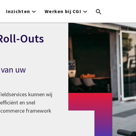
Inzichten
Werken bij CGI
Roll-Outs
 van uw
ieldservices kunnen wij
fficiënt en snel
ied commerce framework