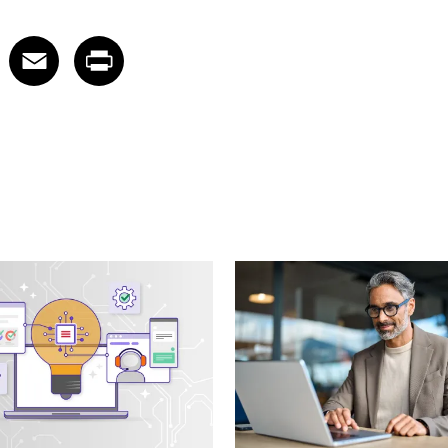
edIn
 X
re on Facebook
Share on Email
Share on Print
Facebook
Email
Print