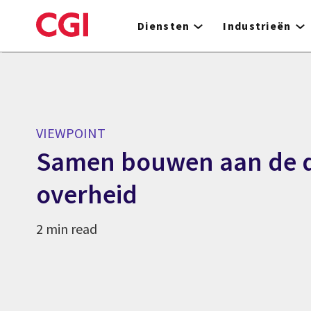
Skip
to
Diensten
Industrieën
main
content
VIEWPOINT
Samen bouwen aan de d
overheid
2 min read