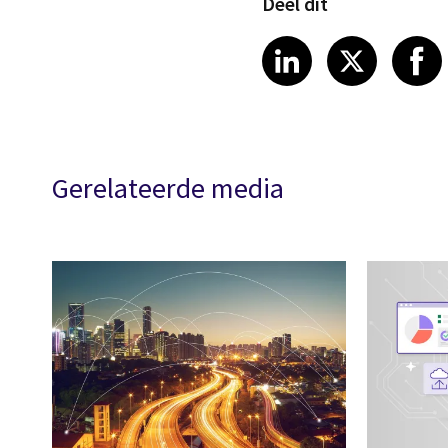
Deel dit
Share on Link
Share on
Sha
LinkedIn
X
Gerelateerde media