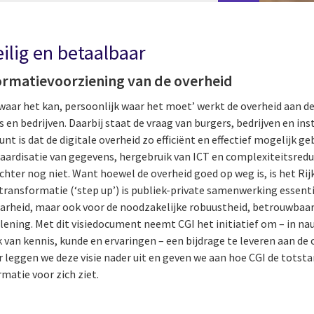
ilig en betaalbaar
nformatievoorziening van de overheid
aar het kan, persoonlijk waar het moet’ werkt de overheid aan de 
 en bedrijven. Daarbij staat de vraag van burgers, bedrijven en ins
nt is dat de digitale overheid zo efficiënt en effectief mogelijk g
daardisatie van gegevens, hergebruik van ICT en complexiteitsred
chter nog niet. Want hoewel de overheid goed op weg is, is het Rijk 
transformatie (‘step up’) is publiek-private samenwerking essentie
arheid, maar ook voor de noodzakelijke robuustheid, betrouwbaarh
rlening. Met dit visiedocument neemt CGI het initiatief om – in
 van kennis, kunde en ervaringen – een bijdrage te leveren aan de
er leggen we deze visie nader uit en geven we aan hoe CGI de tots
matie voor zich ziet.