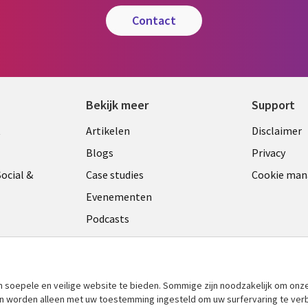
contact
Bekijk meer
Support
Library
Legal
t
Artikelen
Disclaimer
Links
NETH
Blogs
Privacy
ANDS
NETHERLANDS
ocial &
Case studies
Cookie ma
Evenementen
Podcasts
Viewpoints
am
See more
​soepele en veilige website te bieden. Sommige zijn noodzakelijk om onze
 en worden alleen met uw toestemming ingesteld om uw surfervaring te ver