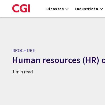
Skip
to
Diensten
Industrieën
main
content
BROCHURE
Human resources (HR) 
1 min read