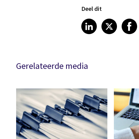
Deel dit
Share on Link
Share on
Sha
LinkedIn
X
Gerelateerde media