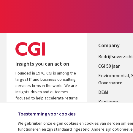
Company
Useful
Bedrijfsoverzich
Insights you can act on
links
CGI 50 jaar
Founded in 1976, CGI is among the
NETHERL
Environmental, S
largest IT and business consulting
Governance
services firms in the world. We are
insights-driven and outcomes-
DE&I
focused to help accelerate returns
Kantoren
on your investments.
Management te
Toestemming voor cookies
Media center
We gebruiken onze eigen cookies en cookies van derden om een ​
functioneren en zijn standaard ingesteld. Andere zijn optioneel
Alliances