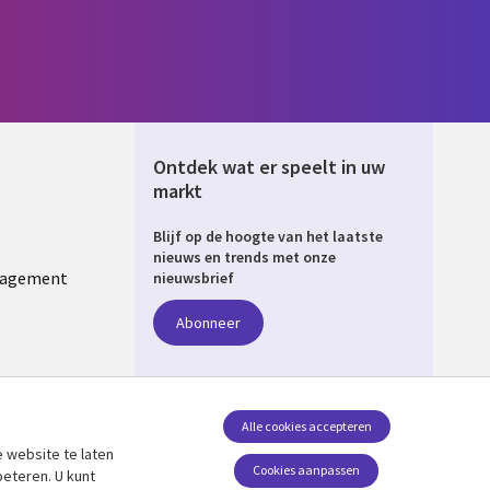
Ontdek wat er speelt in uw
markt
Blijf op de hoogte van het laatste
ERLANDS
nieuws en trends met onze
nagement
nieuwsbrief
Abonneer
Alle cookies accepteren
 website te laten
Volg ons
Cookies aanpassen
beteren. U kunt