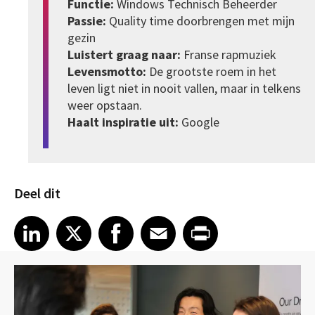
Functie:
Windows Technisch Beheerder
Passie:
Quality time doorbrengen met mijn
gezin
Luistert graag naar:
Franse rapmuziek
Levensmotto:
De grootste roem in het
leven ligt niet in nooit vallen, maar in telkens
weer opstaan.
Haalt inspiratie uit:
Google
Deel dit
Share article on LinkedIn
Share article on X
Share article on Facebook
Share article on Email
Share article on Print
LinkedIn
X
Facebook
Email
Print