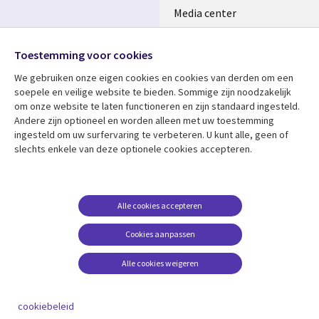
Media center
Volg ons
Alliances
Toestemming voor cookies
Social
Perscentrum
Media
We gebruiken onze eigen cookies en cookies van derden om een ​​
NETHERLANDS
soepele en veilige website te bieden. Sommige zijn noodzakelijk
om onze website te laten functioneren en zijn standaard ingesteld.
Bekijk meer
Support
Andere zijn optioneel en worden alleen met uw toestemming
ingesteld om uw surfervaring te verbeteren. U kunt alle, geen of
Library
Legal
Artikelen
Disclaimer
slechts enkele van deze optionele cookies accepteren.
Links
NETHERLANDS
Blogs
Privacy
NETHERLANDS
Case studies
Cookie management
Alle cookies accepteren
Evenementen
Cookies aanpassen
Podcasts
Viewpoints
Alle cookies weigeren
See more
cookiebeleid