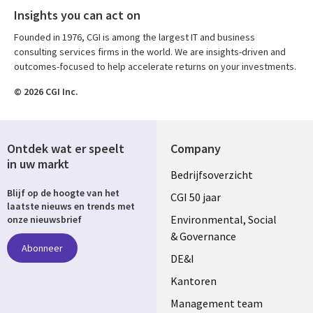
Insights you can act on
Founded in 1976, CGI is among the largest IT and business
consulting services firms in the world. We are insights-driven and
outcomes-focused to help accelerate returns on your investments.
© 2026 CGI Inc.
Ontdek wat er speelt
Company
in uw markt
Useful
Bedrijfsoverzicht
Blijf op de hoogte van het
links
CGI 50 jaar
laatste nieuws en trends met
NETHERLANDS
Environmental, Social
onze nieuwsbrief
& Governance
Abonneer
DE&I
Kantoren
Management team