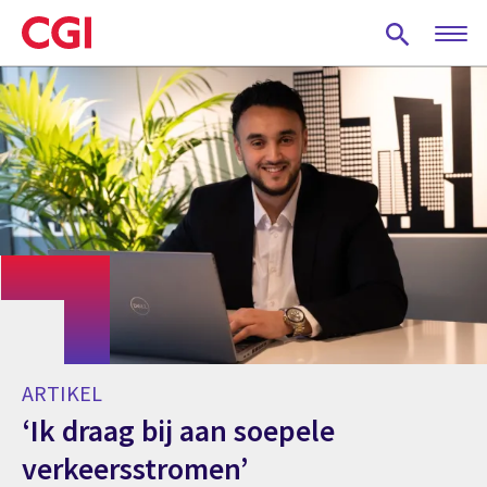
Skip
to
main
content
ARTIKEL
‘Ik draag bij aan soepele
verkeersstromen’