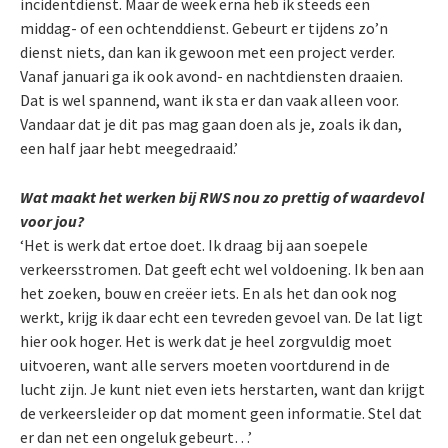
incidentdienst. Maar de week erna heb ik steeds een
middag- of een ochtenddienst. Gebeurt er tijdens zo’n
dienst niets, dan kan ik gewoon met een project verder.
Vanaf januari ga ik ook avond- en nachtdiensten draaien.
Dat is wel spannend, want ik sta er dan vaak alleen voor.
Vandaar dat je dit pas mag gaan doen als je, zoals ik dan,
een half jaar hebt meegedraaid.’
Wat maakt het werken bij RWS nou zo prettig of waardevol
voor jou?
‘Het is werk dat ertoe doet. Ik draag bij aan soepele
verkeersstromen. Dat geeft echt wel voldoening. Ik ben aan
het zoeken, bouw en creëer iets. En als het dan ook nog
werkt, krijg ik daar echt een tevreden gevoel van. De lat ligt
hier ook hoger. Het is werk dat je heel zorgvuldig moet
uitvoeren, want alle servers moeten voortdurend in de
lucht zijn. Je kunt niet even iets herstarten, want dan krijgt
de verkeersleider op dat moment geen informatie. Stel dat
er dan net een ongeluk gebeurt…’