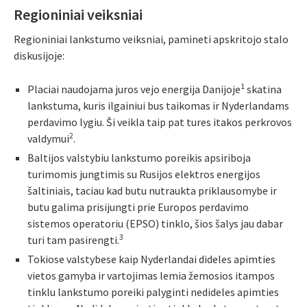
Regioniniai veiksniai
Regioniniai lankstumo veiksniai, pamineti apskritojo stalo
diskusijoje:
1
Placiai naudojama juros vejo energija Danijoje
skatina
lankstuma, kuris ilgainiui bus taikomas ir Nyderlandams
perdavimo lygiu. Ši veikla taip pat tures itakos perkrovos
2
valdymui
.
Baltijos valstybiu lankstumo poreikis apsiriboja
turimomis jungtimis su Rusijos elektros energijos
šaltiniais, taciau kad butu nutraukta priklausomybe ir
butu galima prisijungti prie Europos perdavimo
sistemos operatoriu (EPSO) tinklo, šios šalys jau dabar
3
turi tam pasirengti.
Tokiose valstybese kaip Nyderlandai dideles apimties
vietos gamyba ir vartojimas lemia žemosios itampos
tinklu lankstumo poreiki palyginti nedideles apimties