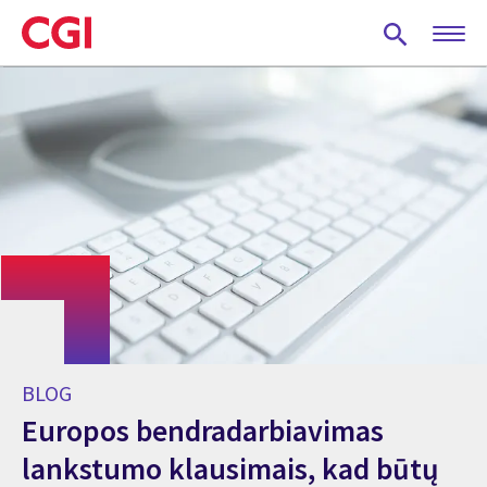
Skip
to
main
content
BLOG
Europos bendradarbiavimas
lankstumo klausimais, kad būtų