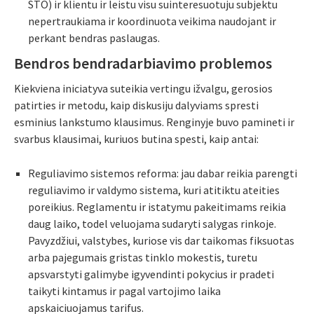
STO) ir klientu ir leistu visu suinteresuotuju subjektu
nepertraukiama ir koordinuota veikima naudojant ir
perkant bendras paslaugas.
Bendros bendradarbiavimo problemos
Kiekviena iniciatyva suteikia vertingu ižvalgu, gerosios
patirties ir metodu, kaip diskusiju dalyviams spresti
esminius lankstumo klausimus. Renginyje buvo pamineti ir
svarbus klausimai, kuriuos butina spesti, kaip antai:
Reguliavimo sistemos reforma: jau dabar reikia parengti
reguliavimo ir valdymo sistema, kuri atitiktu ateities
poreikius. Reglamentu ir istatymu pakeitimams reikia
daug laiko, todel veluojama sudaryti salygas rinkoje.
Pavyzdžiui, valstybes, kuriose vis dar taikomas fiksuotas
arba pajegumais gristas tinklo mokestis, turetu
apsvarstyti galimybe igyvendinti pokycius ir pradeti
taikyti kintamus ir pagal vartojimo laika
apskaiciuojamus tarifus.