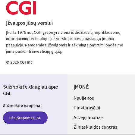
Įžvalgos jūsų verslui
Įkurta 1976 m. „CGI“ grupė yra viena iš didžiausių nepriklausomų
informacinių technologijų ir verslo procesų paslaugų įmonių
pasaulyje. Remdamiesi įžvalgomis ir sėkminga patirtimi padėsime
jums padidinti investicijų grąžą.
© 2026 CGI Inc.
Sužinokite daugiau apie
ĮMONĖ
CGI
Useful
Naujienos
Sužinokite naujienas
links
Tinklaraščiai
LITHUANIA
Atvejų analizė
Užsiprenumeruoti
Žiniasklaidos centras