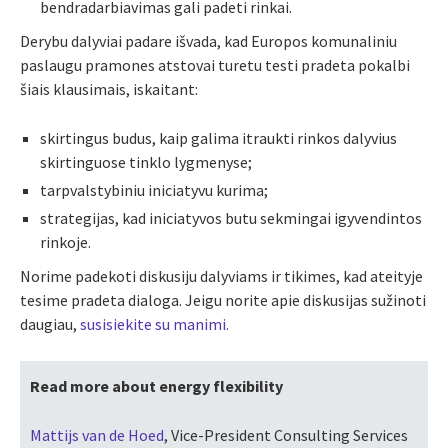
bendradarbiavimas gali padeti rinkai.
Derybu dalyviai padare išvada, kad Europos komunaliniu
paslaugu pramones atstovai turetu testi pradeta pokalbi
šiais klausimais, iskaitant:
skirtingus budus, kaip galima itraukti rinkos dalyvius
skirtinguose tinklo lygmenyse;
tarpvalstybiniu iniciatyvu kurima;
strategijas, kad iniciatyvos butu sekmingai igyvendintos
rinkoje.
Norime padekoti diskusiju dalyviams ir tikimes, kad ateityje
tesime pradeta dialoga. Jeigu norite apie diskusijas sužinoti
daugiau,
susisiekite su manimi
.
Read more about energy flexibility
Mattijs van de Hoed
, Vice-President Consulting Services