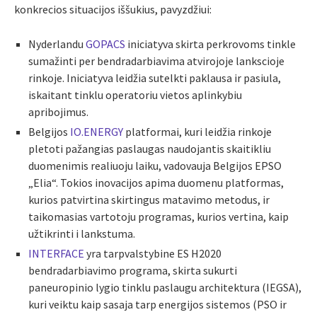
konkrecios situacijos iššukius, pavyzdžiui:
Nyderlandu
GOPACS
iniciatyva skirta perkrovoms tinkle
sumažinti per bendradarbiavima atvirojoje lankscioje
rinkoje. Iniciatyva leidžia sutelkti paklausa ir pasiula,
iskaitant tinklu operatoriu vietos aplinkybiu
apribojimus.
Belgijos
IO.ENERGY
platformai, kuri leidžia rinkoje
pletoti pažangias paslaugas naudojantis skaitikliu
duomenimis realiuoju laiku, vadovauja Belgijos EPSO
„Elia“. Tokios inovacijos apima duomenu platformas,
kurios patvirtina skirtingus matavimo metodus, ir
taikomasias vartotoju programas, kurios vertina, kaip
užtikrinti i lankstuma.
INTERFACE
yra tarpvalstybine ES H2020
bendradarbiavimo programa, skirta sukurti
paneuropinio lygio tinklu paslaugu architektura (IEGSA),
kuri veiktu kaip sasaja tarp energijos sistemos (PSO ir