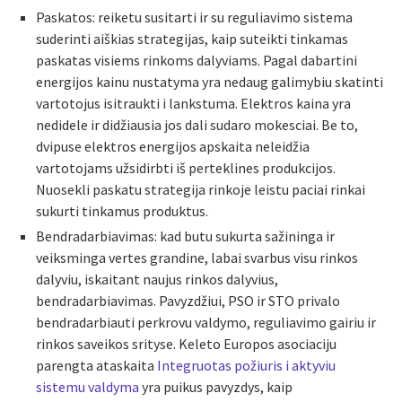
Paskatos: reiketu susitarti ir su reguliavimo sistema
suderinti aiškias strategijas, kaip suteikti tinkamas
paskatas visiems rinkoms dalyviams. Pagal dabartini
energijos kainu nustatyma yra nedaug galimybiu skatinti
vartotojus isitraukti i lankstuma. Elektros kaina yra
nedidele ir didžiausia jos dali sudaro mokesciai. Be to,
dvipuse elektros energijos apskaita neleidžia
vartotojams užsidirbti iš perteklines produkcijos.
Nuosekli paskatu strategija rinkoje leistu paciai rinkai
sukurti tinkamus produktus.
Bendradarbiavimas: kad butu sukurta sažininga ir
veiksminga vertes grandine, labai svarbus visu rinkos
dalyviu, iskaitant naujus rinkos dalyvius,
bendradarbiavimas. Pavyzdžiui, PSO ir STO privalo
bendradarbiauti perkrovu valdymo, reguliavimo gairiu ir
rinkos saveikos srityse. Keleto Europos asociaciju
parengta ataskaita
Integruotas požiuris i aktyviu
sistemu valdyma
yra puikus pavyzdys, kaip