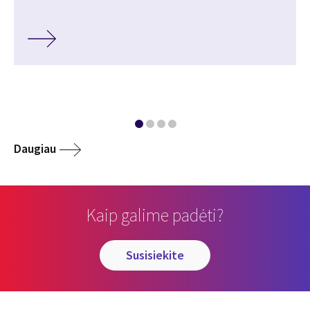
Daugiau
Kaip galime padėti?
susisiekite