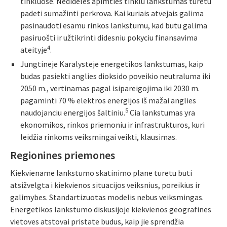
tinkluose. Nedideles apimties tinklu lankstumas turetu
padeti sumažinti perkrova. Kai kuriais atvejais galima
pasinaudoti esamu rinkos lankstumu, kad butu galima
pasiruošti ir užtikrinti didesniu pokyciu finansavima
4
ateityje
.
Jungtineje Karalysteje energetikos lankstumas, kaip
budas pasiekti anglies dioksido poveikio neutraluma iki
2050 m., vertinamas pagal isipareigojima iki 2030 m.
pagaminti 70 % elektros energijos iš mažai anglies
5
naudojanciu energijos šaltiniu.
Cia lankstumas yra
ekonomikos, rinkos priemoniu ir infrastrukturos, kuri
leidžia rinkoms veiksmingai veikti, klausimas.
Regionines priemones
Kiekviename lankstumo skatinimo plane turetu buti
atsižvelgta i kiekvienos situacijos veiksnius, poreikius ir
galimybes. Standartizuotas modelis nebus veiksmingas.
Energetikos lankstumo diskusijoje kiekvienos geografines
vietoves atstovai pristate budus, kaip jie sprendžia