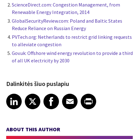
ScienceDirect.com: Congestion Management, from
Renewable Energy Integration, 2014
GlobalSecurityReview.com: Poland and Baltic States
Reduce Reliance on Russian Energy
PVTech.org: Netherlands to restrict grid linking requests
to alleviate congestion
Gov.uk: Offshore wind energy revolution to provide a third
of all UK electricity by 2030
Dalinkitės šiuo puslapiu
Share article on LinkedIn
Share article on X
Share article on Facebook
Share article on Email
Share article on Print
LinkedIn
X
Facebook
Email
Print
ABOUT THIS AUTHOR