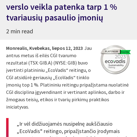
verslo veikla patenka tarp 1 %
tvariausių pasaulio įmonių
2 min read
Monrealis, Kvebekas,
liepos 12, 2023
Jau
antrus metus iš eilės CGI tvarumo
rezultatai (TSX: GIB.A) (NYSE: GIB) buvo
įvertinti platininiu „EcoVadis“ reitingu, o
CGI atsidūrė geriausių „EcoVadis“ tinklo
įmonių top 1 %. Platininiu reitingu pripažįstama nuolatinė
CGI disciplina įgyvendinant ir vertinant aplinkos, darbo ir
žmogaus teisių, etikos ir tvarių pirkimų praktikos
iniciatyvas.
„Ir vėl didžiuojamės nusipelnę aukščiausio
„EcoVadis“ reitingo, pripažįstančio įrodymais