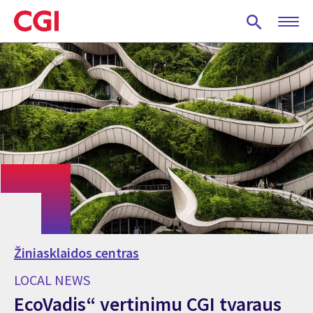
Skip
to
main
content
Žiniasklaidos centras
LOCAL NEWS
EcoVadis“ vertinimu CGI tvaraus