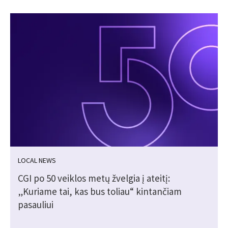
LOCAL NEWS
CGI po 50 veiklos metų žvelgia į ateitį:
„Kuriame tai, kas bus toliau“ kintančiam
pasauliui