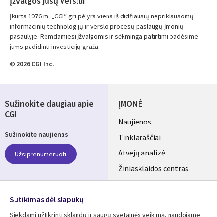
Įžvalgos jūsų verslui
Įkurta 1976 m. „CGI“ grupė yra viena iš didžiausių nepriklausomų
informacinių technologijų ir verslo procesų paslaugų įmonių
pasaulyje. Remdamiesi įžvalgomis ir sėkminga patirtimi padėsime
jums padidinti investicijų grąžą.
© 2026 CGI Inc.
Sužinokite daugiau apie
ĮMONĖ
CGI
Useful
Naujienos
Sužinokite naujienas
links
Tinklaraščiai
LITHUANIA
Atvejų analizė
Užsiprenumeruoti
Žiniasklaidos centras
Aljansus
SEKITE MUS
Sutikimas dėl slapukų
Social
Siekdami užtikrinti sklandų ir saugų svetainės veikimą, naudojame