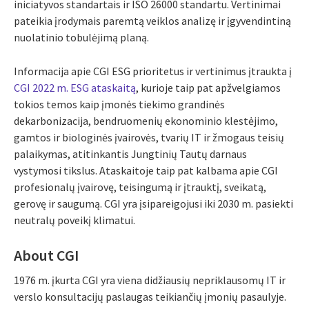
iniciatyvos standartais ir ISO 26000 standartu. Vertinimai
pateikia įrodymais paremtą veiklos analizę ir įgyvendintiną
nuolatinio tobulėjimą planą.
Informacija apie CGI ESG prioritetus ir vertinimus įtraukta į
CGI 2022 m. ESG ataskaitą
, kurioje taip pat apžvelgiamos
tokios temos kaip įmonės tiekimo grandinės
dekarbonizacija, bendruomenių ekonominio klestėjimo,
gamtos ir biologinės įvairovės, tvarių IT ir žmogaus teisių
palaikymas, atitinkantis Jungtinių Tautų darnaus
vystymosi tikslus. Ataskaitoje taip pat kalbama apie CGI
profesionalų įvairovę, teisingumą ir įtrauktį, sveikatą,
gerovę ir saugumą. CGI yra įsipareigojusi iki 2030 m. pasiekti
neutralų poveikį klimatui.
About CGI
1976 m. įkurta CGI yra viena didžiausių nepriklausomų IT ir
verslo konsultacijų paslaugas teikiančių įmonių pasaulyje.