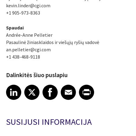
kevin.linder@cgi.com
+1 905-973-8363
Spaudai
Andrée-Anne Pelletier
Pasaulinė žiniasklaidos ir viešųjų ryšių vadovė
an.pelletier@cgi.com
+1 438-468-9118
Dalinkitės šiuo puslapiu
Share article on LinkedIn
Share article on X
Share article on Facebook
Share article on Email
Share article on Print
LinkedIn
X
Facebook
Email
Print
SUSIJUSI INFORMACIJA