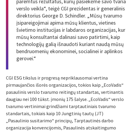
paremtus rezultatus, kurių pasiekėme savo tvaria
verslo veikla“, teigė CGI prezidentas ir generalinis
direktorius George D. Schindler. „Mūsų tvarumo
įsipareigojimai apima mūsų klientus, vietines
švietimo institucijas ir labdaros organizacijas, kur
mūsų konsultantai dalinasi savo patirtimi, kaip
technologijų galią išnaudoti kuriant naudą mūsų
bendruomenių ekonominei, socialinei ir aplinkos
gerovei.“
CGI ESG tikslus ir progresą nepriklausomai vertina
pirmaujančios išorės organizacijos, tokios kaip „EcoVadis“
pasaulinis verslo tvarumo reitingų standartas, vertinantis
daugiau nei 100 tūkst. įmonių 175 šalyse. „EcoVadis“ verslo
tvarumo vertinimai grindžiami tarptautiniais tvarumo
standartais, tokiais kaip 10 Jungtinių tautų (JT)
„Pasaulinio susitarimo“ principų, Tarptautinės darbo
organizacija konvencijomis, Pasaulinės atskaitingumo