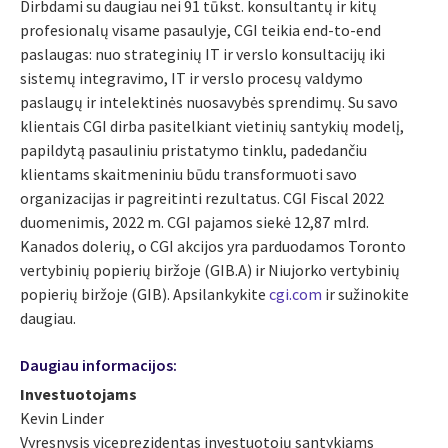
Dirbdami su daugiau nei 91 tūkst. konsultantų ir kitų
profesionalų visame pasaulyje, CGI teikia end-to-end
paslaugas: nuo strateginių IT ir verslo konsultacijų iki
sistemų integravimo, IT ir verslo procesų valdymo
paslaugų ir intelektinės nuosavybės sprendimų. Su savo
klientais CGI dirba pasitelkiant vietinių santykių modelį,
papildytą pasauliniu pristatymo tinklu, padedančiu
klientams skaitmeniniu būdu transformuoti savo
organizacijas ir pagreitinti rezultatus. CGI Fiscal 2022
duomenimis, 2022 m. CGI pajamos siekė 12,87 mlrd.
Kanados dolerių, o CGI akcijos yra parduodamos Toronto
vertybinių popierių biržoje (GIB.A) ir Niujorko vertybinių
popierių biržoje (GIB). Apsilankykite
cgi.com
ir sužinokite
daugiau.
Daugiau informacijos:
Investuotojams
Kevin Linder
Vyresnysis viceprezidentas investuotojų santykiams