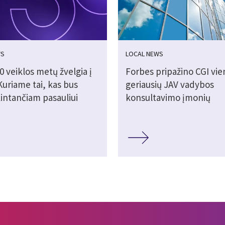
WS
LOCAL NEWS
0 veiklos metų žvelgia į
Forbes pripažino CGI vien
„Kuriame tai, kas bus
geriausių JAV vadybos
kintančiam pasauliui
konsultavimo įmonių