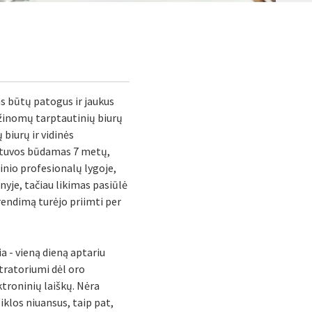
as būtų patogus ir jaukus
š žinomų tarptautinių biurų
biurų ir vidinės
Lietuvos būdamas 7 metų,
inio profesionalų lygoje,
yje, tačiau likimas pasiūlė
rendimą turėjo priimti per
ia - vieną dieną aptariu
tratoriumi dėl oro
ktroninių laiškų. Nėra
iklos niuansus, taip pat,