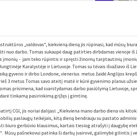
struktūros „valdovas“, kiekvieną dieną jis rūpinasi, kad mūsų biur
ilsėti nuo darbo. Tomas sukaupė daug patirties dirbdamas vienoje i
os įmonių - jam teko rūpintis ir spręsti žinomų tarptautinių įmonių 
ungtinėje Karalystėje ir Lietuvoje. Tomas su tėvais išvažiavo iš 
laiką gyveno ir dirbo Londone, vienerius metus žaidė Anglijos krepš
eš 3 metus Tomas savo ateitį matė ir kūrė gyvenimo planus užsien
. Tomas prisimena, kad svarstydamas darbo pasiūlymą Lietuvoje, sp
adarė tinkamą pasirinkimą grįžęs į gimtinę.
irtį CGI, jis noriai dalijasi: „Kiekviena mano darbo diena vis kitok
bilių paslaugų teikėjais, kitą dieną bendrauju su pastato adminis
sti biuro gerbūvio klausimus, kartais tiesiog atrašyti į daugybę ele
“. Mūsų pašnekovui patinka ši darbų įvairovė, galimybė gilintis į ve