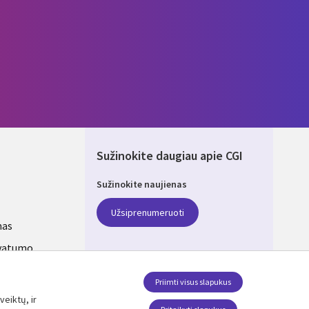
Sužinokite daugiau apie CGI
Sužinokite naujienas
ANIA
Užsiprenumeruoti
mas
ivatumo
s
Priimti visus slapukus
veiktų, ir