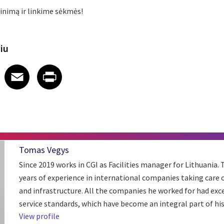
inimą ir linkime sėkmės!
piu
 on LinkedIn
icle on X
e article on Facebook
Share article on Email
Share article on Print
Facebook
Email
Print
Tomas Vegys
Since 2019 works in CGI as Facilities manager for Lithuania
years of experience in international companies taking care of
and infrastructure. All the companies he worked for had ex
service standards, which have become an integral part of his .
View profile