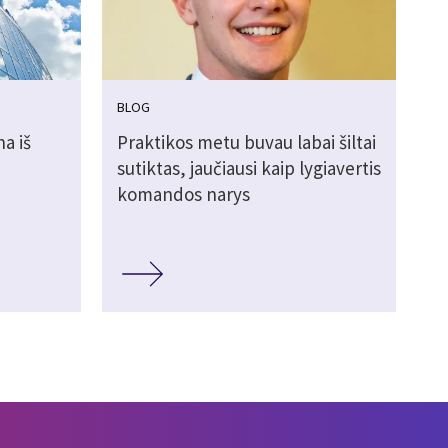
BLOG
a iš
Praktikos metu buvau labai šiltai
sutiktas, jaučiausi kaip lygiavertis
komandos narys