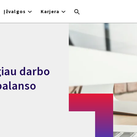
Įžvalgos
Karjera
giau darbo
balanso