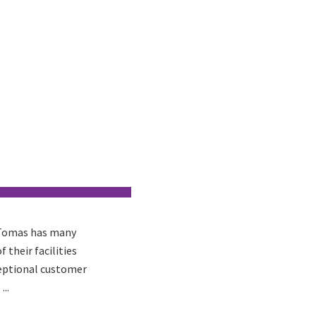
. Tomas has many
 their facilities
ceptional customer
..