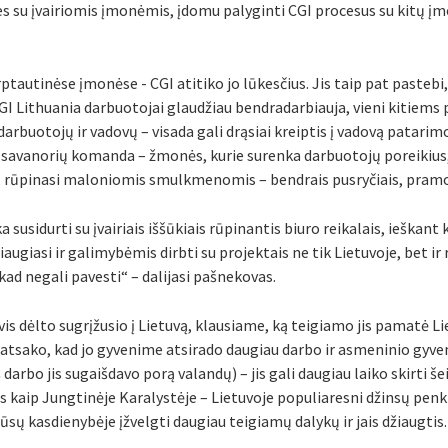
es su įvairiomis įmonėmis, įdomu palyginti CGI procesus su kitų įmo
tautinėse įmonėse - CGI atitiko jo lūkesčius. Jis taip pat pastebi,
GI Lithuania darbuotojai glaudžiau bendradarbiauja, vieni kitiems 
 darbuotojų ir vadovų – visada gali drąsiai kreiptis į vadovą patar
 savanorių komanda – žmonės, kurie surenka darbuotojų poreikius,
, rūpinasi maloniomis smulkmenomis – bendrais pusryčiais, pra
 susidurti su įvairiais iššūkiais rūpinantis biuro reikalais, ieškan
augiasi ir galimybėmis dirbti su projektais ne tik Lietuvoje, bet ir 
kad negali pavesti“ – dalijasi pašnekovas.
vis dėlto sugrįžusio į Lietuvą, klausiame, ką teigiamo jis pamatė L
s atsako, kad jo gyvenime atsirado daugiau darbo ir asmeninio gy
š darbo jis sugaišdavo porą valandų) – jis gali daugiau laiko skirti š
as kaip Jungtinėje Karalystėje – Lietuvoje populiaresni džinsų penkt
sų kasdienybėje įžvelgti daugiau teigiamų dalykų ir jais džiaugtis.