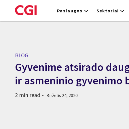
Skip
to
Paslaugos
Sektoriai
main
content
BLOG
Gyvenime atsirado dau
ir asmeninio gyvenimo 
2 min read
Birželis 24, 2020