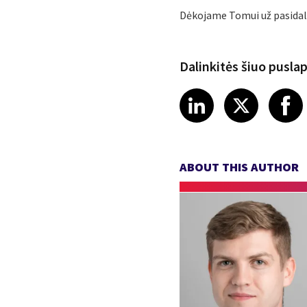
Dėkojame Tomui už pasidal
Dalinkitės šiuo pusla
Share article
Share art
Shar
LinkedIn
X
ABOUT THIS AUTHOR