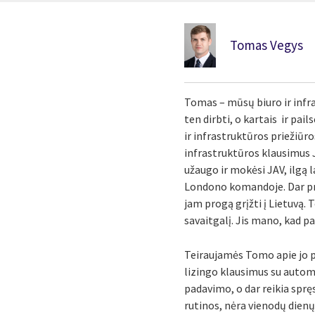
Tomas Vegys
Tomas – mūsų biuro ir infra
ten dirbti, o kartais ir pa
ir infrastruktūros priežiūr
infrastruktūros klausimus J
užaugo ir mokėsi JAV, ilgą 
Londono komandoje. Dar pri
jam progą grįžti į Lietuvą
savaitgalį. Jis mano, kad p
Teiraujamės Tomo apie jo pat
lizingo klausimus su automo
padavimo, o dar reikia sprę
rutinos, nėra vienodų dienų