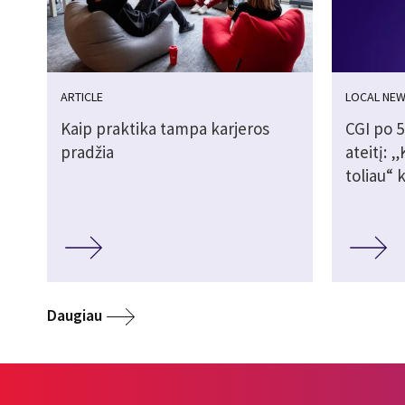
ARTICLE
LOCAL NE
Kaip praktika tampa karjeros
CGI po 5
pradžia
ateitį: 
toliau“ 
Daugiau