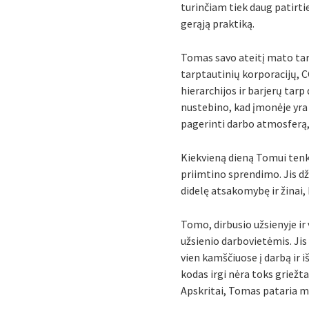
turinčiam tiek daug patirti
gerąją praktiką.
Tomas savo ateitį mato tarp
tarptautinių korporacijų, C
hierarchijos ir barjerų tarp
nustebino, kad įmonėje yra
pagerinti darbo atmosferą
Kiekvieną dieną Tomui tenka
priimtino sprendimo. Jis dži
didelę atsakomybę ir žinai, 
Tomo, dirbusio užsienyje ir 
užsienio darbovietėmis. Ji
vien kamščiuose į darbą ir i
kodas irgi nėra toks griežt
Apskritai, Tomas pataria mū