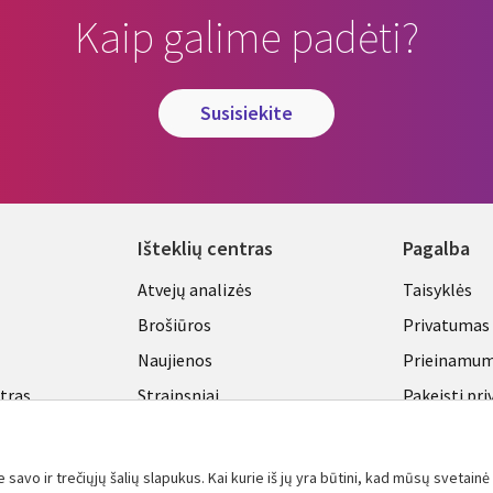
Kaip galime padėti?
susisiekite
Išteklių centras
Pagalba
Library
Legal
Atvejų analizės
Taisyklės
Links
LITHU
Brošiūros
Privatumas
A
LITHUANIA
Naujienos
Prieinamu
ntras
Straipsniai
Pakeisti pr
nustatymu
Tinklaraščiai
Viewpoints
avo ir trečiųjų šalių slapukus. Kai kurie iš jų yra būtini, kad mūsų svetainė 