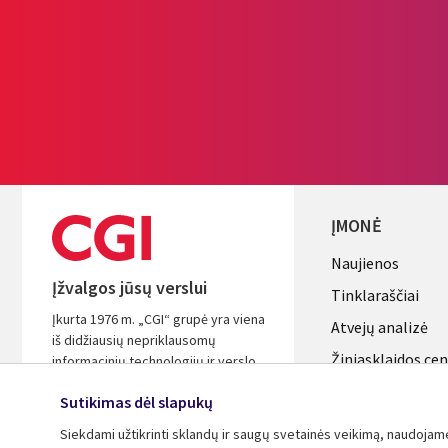
ĮMONĖ
Useful
Naujienos
Įžvalgos jūsų verslui
links
Tinklaraščiai
Įkurta 1976 m. „CGI“ grupė yra viena
LITHUANI
Atvejų analizė
iš didžiausių nepriklausomų
Žiniasklaidos ce
informacinių technologijų ir verslo
procesų paslaugų įmonių pasaulyje.
Aljansus
Sutikimas dėl slapukų
Remdamiesi įžvalgomis ir sėkminga
patirtimi padėsime jums padidinti
Siekdami užtikrinti sklandų ir saugų svetainės veikimą, naudojame s
investicijų grąžą.