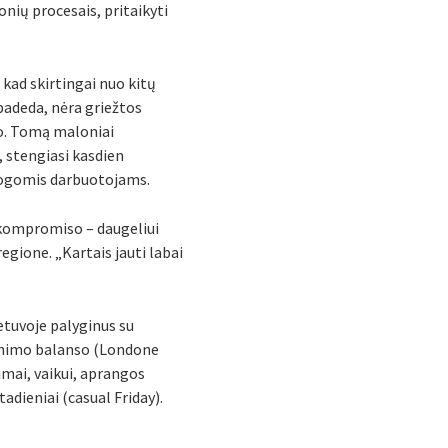
nių procesais, pritaikyti
 kad skirtingai nuo kitų
padeda, nėra griežtos
imo. Tomą maloniai
 stengiasi kasdien
mogomis darbuotojams.
t kompromiso – daugeliui
regione. „Kartais jauti labai
ietuvoje palyginus su
venimo balanso (Londone
eimai, vaikui, aprangos
adieniai (casual Friday).