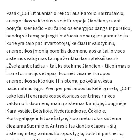
Pasak „CGI Lithuania“ direktoriaus Karolio Baltrušaičio,
energetikos sektorius visoje Europoje šiandien yra ant
pokyčių slenksčio – su žaliosios energijos banga ir poreikiu į
bendrą sistemą pajungti mažuosius energijos gamintojus,
kurie yra taip pat ir vartotojai, keičiasi ir valstybinių
energetikos įmonių poreikis duomenų apskaitai, o visos
sistemos valdymas tampa ženkliai kompleksiškesnis.
„Žvelgiant plačiau – tai, ką stebime šiandien – tik pirmasis
transformacijos etapas, kuomet visame Europos
energetikos sektoriuje IT sistemų pokyčiai vyksta
nacionaliniu lygiu. Vien per pastaruosius keletą metų „CGI“
teko keisti energetikos sektoriaus centrinės rinkos
valdymo ir duomenų mainų sistemas Danijoje, Junginėje
Karalystėje, Belgijoje, Nyderlanduose, Čekijoje,
Portugalijoje ir kitose šalyse, šiuo metu tokia sistema
diegiama Suomijoje. Antrasis laukiantis etapas – šių
sistemų integravimas Europos lygiu, todėl ir partnerio,