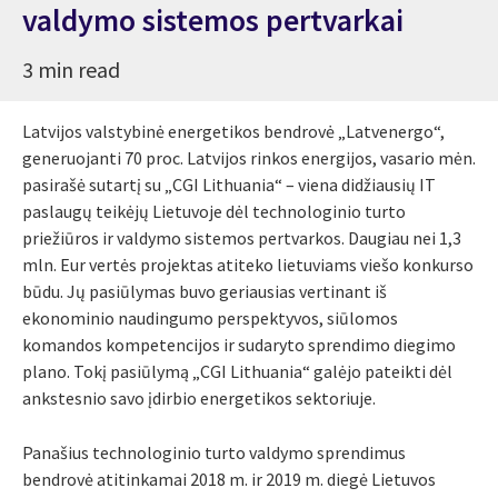
valdymo sistemos pertvarkai
3 min read
Latvijos valstybinė energetikos bendrovė „Latvenergo“,
generuojanti 70 proc. Latvijos rinkos energijos, vasario mėn.
pasirašė sutartį su „CGI Lithuania“ – viena didžiausių IT
paslaugų teikėjų Lietuvoje dėl technologinio turto
priežiūros ir valdymo sistemos pertvarkos. Daugiau nei 1,3
mln. Eur vertės projektas atiteko lietuviams viešo konkurso
būdu. Jų pasiūlymas buvo geriausias vertinant iš
ekonominio naudingumo perspektyvos, siūlomos
komandos kompetencijos ir sudaryto sprendimo diegimo
plano. Tokį pasiūlymą „CGI Lithuania“ galėjo pateikti dėl
ankstesnio savo įdirbio energetikos sektoriuje.
Panašius technologinio turto valdymo sprendimus
bendrovė atitinkamai 2018 m. ir 2019 m. diegė Lietuvos