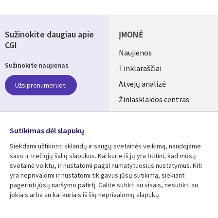
Sužinokite daugiau apie
ĮMONĖ
CGI
Useful
Naujienos
Sužinokite naujienas
links
Tinklaraščiai
LITHUANIA
Atvejų analizė
Užsiprenumeruoti
Žiniasklaidos centras
Aljansus
SEKITE MUS
Sutikimas dėl slapukų
Social
Siekdami užtikrinti sklandų ir saugų svetainės veikimą, naudojame
Media
savo ir trečiųjų šalių slapukus. Kai kurie iš jų yra būtini, kad mūsų
LITHUANIA
svetainė veiktų, ir nustatomi pagal numatytuosius nustatymus. Kiti
yra neprivalomi ir nustatomi tik gavus jūsų sutikimą, siekiant
Išteklių centras
Pagalba
pagerinti jūsų naršymo patirtį. Galite sutikti su visais, nesutikti su
jokiais arba su kai kuriais iš šių neprivalomų slapukų.
Library
Legal
Atvejų analizės
Taisyklės
Links
LITHUANIA
Brošiūros
Privatumas