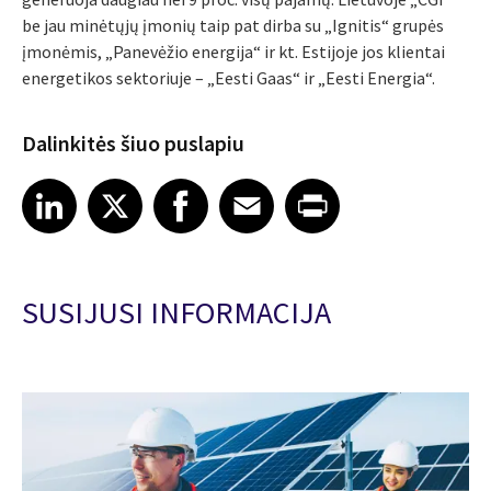
be jau minėtųjų įmonių taip pat dirba su „Ignitis“ grupės
įmonėmis, „Panevėžio energija“ ir kt. Estijoje jos klientai
energetikos sektoriuje – „Eesti Gaas“ ir „Eesti Energia“.
Dalinkitės šiuo puslapiu
Share article on LinkedIn
Share article on X
Share article on Facebook
Share article on Email
Share article on Print
LinkedIn
X
Facebook
Email
Print
SUSIJUSI INFORMACIJA