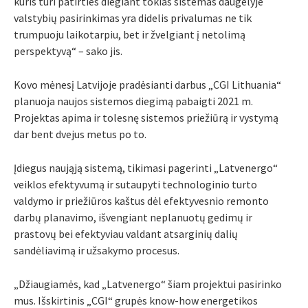
kuris turi patirties diegiant tokias sistemas daugelyje
valstybių pasirinkimas yra didelis privalumas ne tik
trumpuoju laikotarpiu, bet ir žvelgiant į netolimą
perspektyvą“ – sako jis.
Kovo mėnesį Latvijoje pradėsianti darbus „CGI Lithuania“
planuoja naujos sistemos diegimą pabaigti 2021 m.
Projektas apima ir tolesnę sistemos priežiūrą ir vystymą
dar bent dvejus metus po to.
Įdiegus naująją sistemą, tikimasi pagerinti „Latvenergo“
veiklos efektyvumą ir sutaupyti technologinio turto
valdymo ir priežiūros kaštus dėl efektyvesnio remonto
darbų planavimo, išvengiant neplanuotų gedimų ir
prastovų bei efektyviau valdant atsarginių dalių
sandėliavimą ir užsakymo procesus.
„Džiaugiamės, kad „Latvenergo“ šiam projektui pasirinko
mus. Išskirtinis „CGI“ grupės know-how energetikos