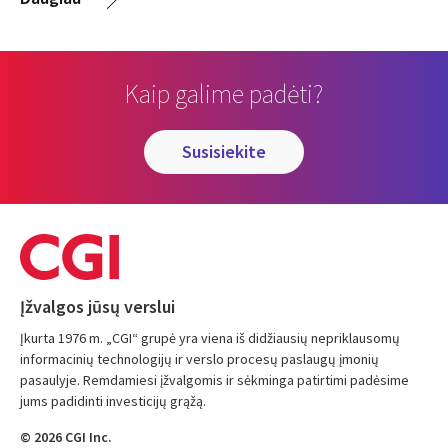
Kaip galime padėti?
susisiekite
Įžvalgos jūsų verslui
Įkurta 1976 m. „CGI“ grupė yra viena iš didžiausių nepriklausomų
informacinių technologijų ir verslo procesų paslaugų įmonių
pasaulyje. Remdamiesi įžvalgomis ir sėkminga patirtimi padėsime
jums padidinti investicijų grąžą.
© 2026 CGI Inc.