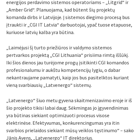
energijos perdavimo sistemos operatoriams – „Litgrid“ ir
„Amber Grid“. Planuojama, kad būtent šių projektų
komanda dirbs ir Latvijoje. Į sistemos diegimo procesą bus
įtraukti ir „CGI IT Latvia“ darbuotojai, ypač tuose etapuose,
kuriuose latvių kalba yra būtina.
„Laimėjusi šį turto priežiūros ir valdymo sistemos
pertvarkos projektą „CGI Lithuania“ prisiima rimtą iššūkį.
Iki šios dienos jau turėjome progų įsitikinti CGI komandos
profesionalumu ir aukštu kompetencijų lygiu, o dabar
nekantraujame pamatyti, kaip jos bus pasitelktos kuriant
vieną svarbiausių „Latvenergo“ sistemų.
„Latvenergo“ šiuo metu gyvena skaitmenizavimo eroje ir iš
šio projekto tikisi labai daug. Sėkmingas jo įgyvendinimas
yra būtinas siekiant optimizuoti procesus visose
elektrinėse. Efektyvumas, konkurencingumas yra itin
svarbios prielaidos siekiant mūsų veiklos tęstinumo“ – sako
Jānis Avens, „Latvenergo“ IT direktorius.