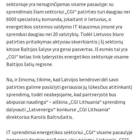
sektoriuje yra nenuginčijamas visame pasaulyje: su
sprendimais šiam sektoriui „CGI“ patirties turi daugiau nei
6000 specialistų komanda, įskaitant ir lietuvius, o
energetikos sistemos valdymo IT klausimus įmonė yra
sprendusi daugiau nei 20 valstybių. Todėl Lietuvos biuro
patirties pritaikymas aktyviau skverbiantis į šį sektorių
kitose Baltijos šalyse yra gerai pasvertas. Iš esmės tai yra
„CGI“ kelias link lyderystės energetikos sektoriuje visame
Baltijos šalių regione.
Na, ir žinoma, tikime, kad Latvijos bendrovei dėl savo
patirties galime pasiūlyti geriausiai jų lūkesčius atitinkantį
sprendimą, todėl neabejojame, kad partnerystė bus
abipusiai naudinga“ – aiškina „CGI Lithuania“ sprendimą
dalyvauti „Latvenergo“ konkurse „CGI Lithuania“
direktorius Karolis Baltrušaitis.
IT sprendimai energetikos sektoriui „CGI“ visame pasaulyje
generuoja daugiau nei 9 proc. visų pajamų. Lietuvoje „CGI“