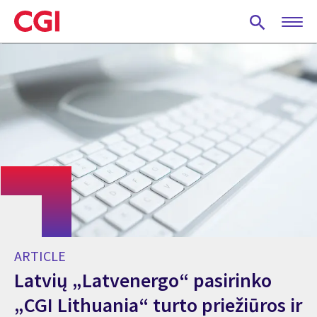
Skip
to
main
content
ARTICLE
Latvių „Latvenergo“ pasirinko
„CGI Lithuania“ turto priežiūros ir