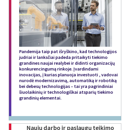
Pandemija taip pat išryškino, kad technologijos
judriai ir lanksčiai padeda pritaikyti tiekimo
grandines naujai realybei ir didinti organizacijų
konkurencingumą rinkoje. Įvardindami
inovacijas, į kurias planuoja investuoti , vadovai
nurodė modernizavimą, automatiką ir robotiką
bei debesų technologijas – tai yra pagrindiniai
šiuolaikinių ir technologiškai atsparių tiekimo
grandinių elementai.
Naujų darbo ir paslaugų teikimo