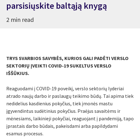
parsisiųskite baltąją knygą
2 min read
TRYS SVARBIOS SAVYBĖS, KURIOS GALI PADĖTI VERSLO
SEKTORIŲ ĮVEIKTI COVID-19 SUKELTUS VERSLO
IŠŠŪKIUS.
Reaguodami į COVID-19 poveikį, verslo sektorių lyderiai
atrado naujų darbo ir paslaugų teikimo būdų. Tai apima tiek
nedidelius kasdienius pokyčius, tiek įmonės mastu
įgyvendintus sudėtinius pokyčius. Praėjus savaitėms ir
mėnesiams, laikinieji pokyčiai, reaguojant į pandemiją, tapo
įprastais darbo būdais, pakeisdami arba papildydami
esamus procesus.