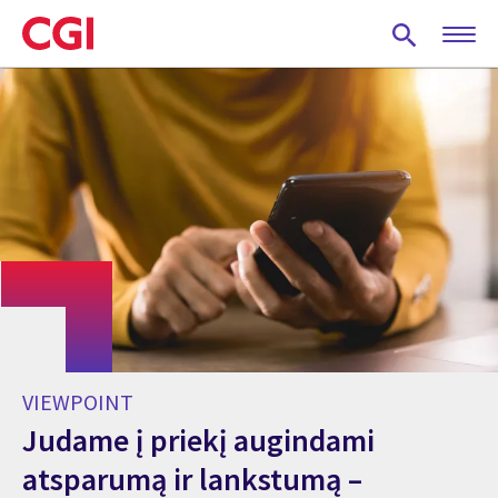
Skip
to
main
content
VIEWPOINT
Judame į priekį augindami
atsparumą ir lankstumą –