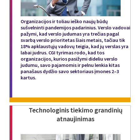
Organizacijos ir toliau ieško naujų būdų
sušvelninti pandemijos padarinius. Verslo vadovai
pažymi, kad verslo judumas yra trečias pagal
svarbą verslo prioritetas šiais metais, tačiau tik
18% apklaustųjų vadovų teigia, kad jų verslas yra
labai judrus. CGI tyrimas rodo, kad tos
organizacijos, kurios pasižymi dideliu verslo
judumu, savo pajamomis ir pelnu lenkia kitas
panašaus dydžio savo sektoriaus įmones 2–3
kartus.
Technologinis tiekimo grandinių
atnaujinimas