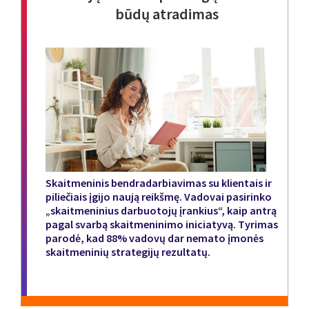
būdų atradimas
Skaitmeninis bendradarbiavimas su klientais ir
piliečiais įgijo naują reikšmę. Vadovai pasirinko
„skaitmeninius darbuotojų įrankius“, kaip antrą
pagal svarbą skaitmeninimo iniciatyvą. Tyrimas
parodė, kad 88% vadovų dar nemato įmonės
skaitmeninių strategijų rezultatų.