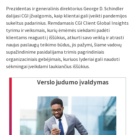
Prezidentas ir generalinis direktorius George D. Schindler
dalijasi CGI įžvalgomis, kaip klientai gali įveikti pandemijos
sukeltus padarinius. Remdamasis CGI Client Global Insights
tyrimu ir veiksmais, kurių ėmėmės siekdami padėti
klientams reaguoti į iššūkius, atkurti savo veiklą ir atrasti
naujus paslaugų teikimo būdus, jis pažymi, šiame vadovų
supažindinime pasidalijama trimis pagrindiniais
organizaciniais gebėjimais, kuriuos lyderiai gali naudoti
sėkmingai įveikdami laukiančius iššūkius.
Verslo judumo įvaldymas