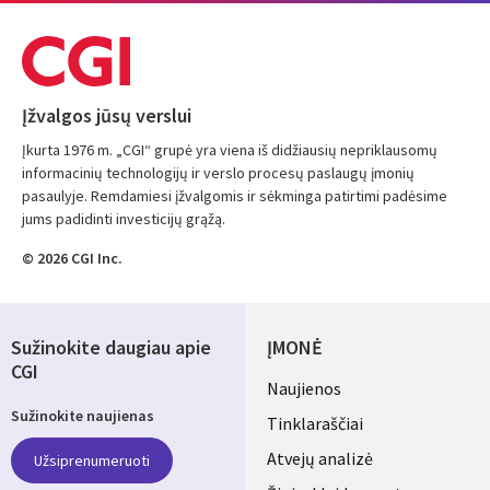
Įžvalgos jūsų verslui
Įkurta 1976 m. „CGI“ grupė yra viena iš didžiausių nepriklausomų
informacinių technologijų ir verslo procesų paslaugų įmonių
pasaulyje. Remdamiesi įžvalgomis ir sėkminga patirtimi padėsime
jums padidinti investicijų grąžą.
© 2026 CGI Inc.
Sužinokite daugiau apie
ĮMONĖ
CGI
Useful
Naujienos
Sužinokite naujienas
links
Tinklaraščiai
LITHUANIA
Atvejų analizė
Užsiprenumeruoti