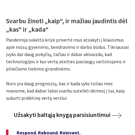
Svarbu žinoti „kaip“, ir mažiau jaudintis dėl
„kas“ ir „kada“
Pandemija sukelta krizė privertė mus atsakyti į klausimus
apie mūsų gyvenimo, bendravimo ir darbo būdus. Tikriausiai
įvyks dar daug pokyčių, tačiau ir dabar akivaizdu, kad
technologijos ir kur vertę ateities paslaugų vartotojams ir
piliečiams tiekimo grandinėms.
Nors yra daug prognozių, kas ir kada vyks toliau mes
manome, kad dabar labai svarbu sutelkti dėmesį į tai, kaip
sukurti pridėtinę vertę verslui
Užsakyti baltąją knygą parsisiuntimui
Respond. Rebound. Reinvent.