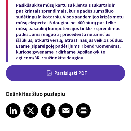
Pasikliaukite mūsų kartu su klientais sukurtais ir
patikrintais sprendimais, kurie padės Jums šiuo
sudėtingu laikotarpiu. Visos pandemijos krizės metu
mūsų ekspertai iš daugiau nei 400 biurų pasitelkę
mūsų pasaulinį kompetencijos tinkle ir sprendimus
padės Jums reaguoti į precedento neturinčius
iššūkius, atkurti verslą, atrasti naujus veiklos būdus.
Esame įsipareigoję padėti jums ir bendruomenėms,
kuriose gyvename ir dirbame. Apsilankykite
cgi.com/3R
ir sužinokite daugiau.
Parsisiųsti PDF
Dalinkitės šiuo puslapiu
Share on LinkedIn
Share on X
Share on Facebook
Share on Email
Share on Print
LinkedIn
X
Facebook
Email
Print