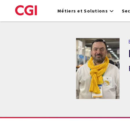
Skip
to
Métiers et Solutions
Se
main
content