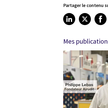
Partager le contenu su
Share article
Share art
Shar
LinkedIn
X
Mes publication