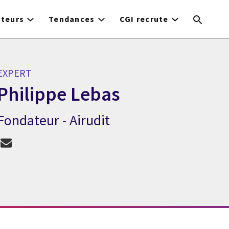
cteurs
Tendances
CGI recrute
EXPERT
Philippe Lebas
Fondateur - Airudit
Expert Philippe Lebas