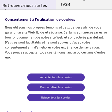
l'ASM
Retrouvez-nous sur les
réseaux
Salle de presse
Consentement à l'utilisation de cookies
Social
Fusions
Media
Nous utilisons nos propres témoins et ceux de tiers afin de vous
FRANCE
garantir un site Web fluide et sécurisé. Certains sont nécessaires au
bon fonctionnement de notre site Web et sont activés par défaut.
Ressources
Support
D’autres sont facultatifs et ne sont activés qu’avec votre
consentement afin d’améliorer votre expérience de navigation.
Library
Legal
Articles
Accessibilité
Vous pouvez accepter tous ces témoins, aucun ou certains d’entre
eux.
Links
FRANCE
Blog
Protection des données
FRANCE
Études de cas
Restrictions et
conditions juridiques
Événements
Accepter tous les cookies
FAQ Carrières
Podcasts
Personnaliser les cookies
Centre de gestion des
Points de vue
témoins
Refuser tous les cookies
Vidéos
En voir plus