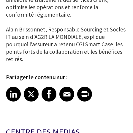
optimise les opérations et renforce la
conformité réglementaire.
Alain Brissonnet, Responsable Sourcing et Socles
IT au sein d’AG2R LA MONDIALE, explique
pourquoi l’assureur a retenu CGI Smart Case, les
points forts de la collaboration et les bénéfices
retirés.
Partager le contenu sur :
Share article on LinkedIn
Share article on X
Share article on Facebook
Share article on Email
Share article on Print
LinkedIn
X
Facebook
Email
Print
CENTRE DES MEDIAS