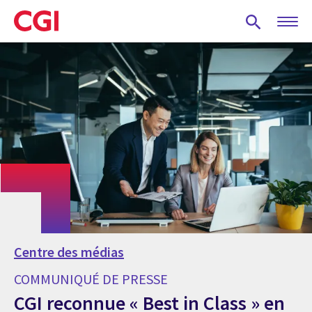
Skip
to
main
content
Centre des médias
COMMUNIQUÉ DE PRESSE
CGI reconnue « Best in Class » en