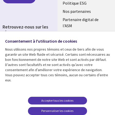
FRANCE
Politique ESG
Nos partenaires
Partenaire digital de
l'ASM
Retrouvez-nous sur les
réseaux
Salle de presse
Consentement à l'utilisation de cookies
Social
Fusions
Media
Nous utilisons nos propres témoins et ceux de tiers afin de vous
FRANCE
garantir un site Web fluide et sécurisé. Certains sont nécessaires au
bon fonctionnement de notre site Web et sont activés par défaut.
Ressources
Support
D’autres sont facultatifs et ne sont activés qu’avec votre
consentement afin d’améliorer votre expérience de navigation.
Library
Legal
Articles
Accessibilité
Vous pouvez accepter tous ces témoins, aucun ou certains d’entre
eux.
Links
FRANCE
Blog
Protection des données
FRANCE
Études de cas
Restrictions et
conditions juridiques
Événements
Accepter tous les cookies
FAQ Carrières
Podcasts
Personnaliser les cookies
Centre de gestion des