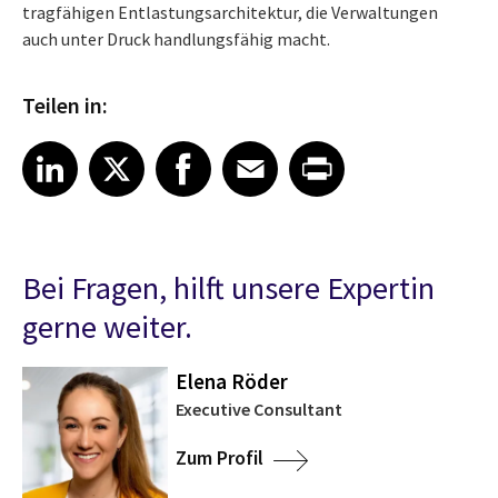
tragfähigen Entlastungsarchitektur, die Verwaltungen
auch unter Druck handlungsfähig macht.
Teilen in:
Share article on LinkedIn
Share article on X
Share article on Facebook
Share article on Email
Share article on Print
LinkedIn
X
Facebook
Email
Print
Bei Fragen, hilft unsere Expertin
gerne weiter.
Elena Röder
Executive Consultant
Zum Profil