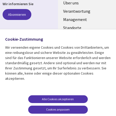
Useful
Über uns
Wir informieren Sie
links
Verantwortung
Abonnieren
GERMANY
Management
Standorte
Allianzen
Folgen Sie uns
Cookie-Zustimmung
Merger
Wir verwenden eigene Cookies und Cookies von Drittanbietern, um
Social
eine reibungslose und sichere Website zu gewährleisten. Einige
Media
sind für das Funktionieren unserer Website erforderlich und werden
GERMANY
standardmäßig gesetzt. Andere sind optional und werden nur mit
Ihrer Zustimmung gesetzt, um Ihr Surferlebnis zu verbessern. Sie
Mediathek
Rechtliches
können alle, keine oder einige dieser optionalen Cookies
akzeptieren.
Library
Legal
Aktuelles
Allgemeine
Geschäftsbedingungen
Links
GERMANY
Artikel
Beschwerden/Hinweise
GERMANY
Blogs
Alle Cookies akzeptieren
Compliance
Events
Cookies anpassen
Datenschutz
Podcasts