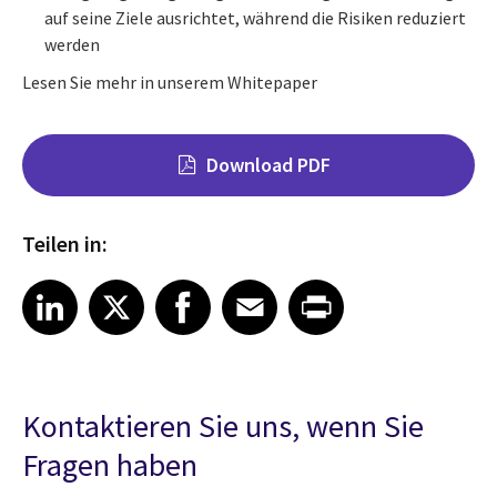
auf seine Ziele ausrichtet, während die Risiken reduziert
werden
Lesen Sie mehr in unserem Whitepaper
Download PDF
Teilen in:
Share on LinkedIn
Share on X
Share on Facebook
Share on Email
Share on Print
LinkedIn
X
Facebook
Email
Print
Kontaktieren Sie uns, wenn Sie
Fragen haben