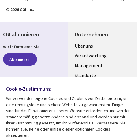
© 2026 CGI Inc.
CGI abonnieren
Unternehmen
Useful
Über uns
Wir informieren Sie
links
Verantwortung
Abonnieren
GERMANY
Management
Standorte
Allianzen
Folgen Sie uns
Cookie-Zustimmung
Merger
Wir verwenden eigene Cookies und Cookies von Drittanbietern, um
Social
eine reibungslose und sichere Website zu gewährleisten. Einige
Media
sind für das Funktionieren unserer Website erforderlich und werden
GERMANY
standardmäßig gesetzt. Andere sind optional und werden nur mit
Ihrer Zustimmung gesetzt, um Ihr Surferlebnis zu verbessern. Sie
Mediathek
Rechtliches
können alle, keine oder einige dieser optionalen Cookies
akzeptieren.