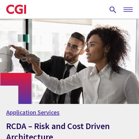
Skip
to
main
content
Application Services
RCDA – Risk and Cost Driven
Architecture