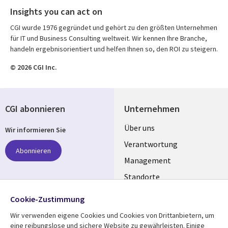
Insights you can act on
CGI wurde 1976 gegründet und gehört zu den größten Unternehmen
für IT und Business Consulting weltweit. Wir kennen Ihre Branche,
handeln ergebnisorientiert und helfen Ihnen so, den ROI zu steigern.
© 2026 CGI Inc.
CGI abonnieren
Unternehmen
Useful
Über uns
Wir informieren Sie
links
Verantwortung
Abonnieren
GERMANY
Management
Standorte
Allianzen
Folgen Sie uns
Cookie-Zustimmung
Merger
Wir verwenden eigene Cookies und Cookies von Drittanbietern, um
Social
eine reibungslose und sichere Website zu gewährleisten. Einige