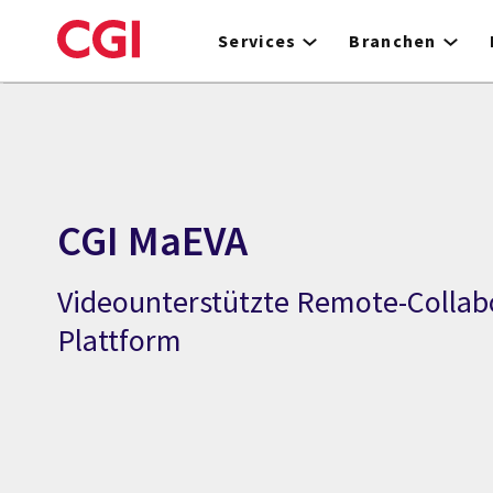
Skip
to
Services
Branchen
main
content
CGI MaEVA
Videounterstützte Remote-Collab
Plattform