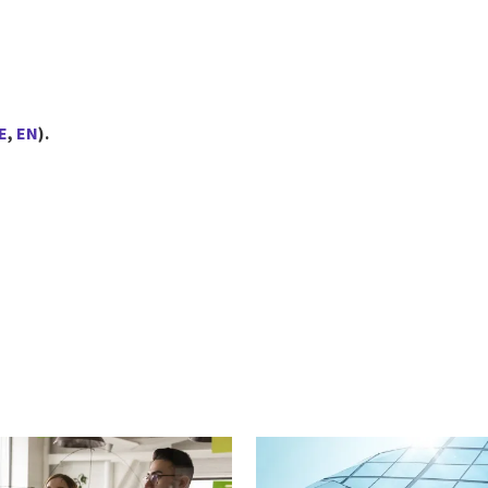
E
,
EN
)
.