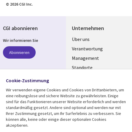
© 2026 CGI Inc.
CGI abonnieren
Unternehmen
Useful
Über uns
Wir informieren Sie
links
Verantwortung
Abonnieren
GERMANY
Management
Standorte
Allianzen
Folgen Sie uns
Cookie-Zustimmung
Merger
Wir verwenden eigene Cookies und Cookies von Drittanbietern, um
Social
eine reibungslose und sichere Website zu gewährleisten. Einige
Media
sind für das Funktionieren unserer Website erforderlich und werden
GERMANY
standardmäßig gesetzt. Andere sind optional und werden nur mit
Ihrer Zustimmung gesetzt, um Ihr Surferlebnis zu verbessern. Sie
Mediathek
Rechtliches
können alle, keine oder einige dieser optionalen Cookies
akzeptieren.
Library
Legal
Aktuelles
Allgemeine