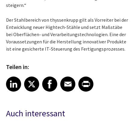
steigern.“
Der Stahlbereich von thyssenkrupp gilt als Vorreiter bei der
Entwicklung neuer Hightech-Stähle und setzt Maßstäbe
bei Oberflächen- und Verarbeitungstechnologien. Eine der
Voraussetzungen für die Herstellung innovativer Produkte
ist eine gesicherte IT-Steuerung des Fertigungsprozesses.
Teilen in:
Share article on LinkedIn
Share article on X
Share article on Facebook
Share article on Email
Share article on Print
LinkedIn
X
Facebook
Email
Print
Auch interessant