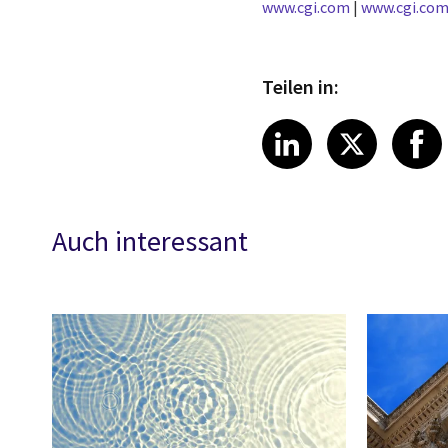
www.cgi.com
|
www.cgi.com
Teilen in:
Share article
Share art
Shar
LinkedIn
X
Auch interessant