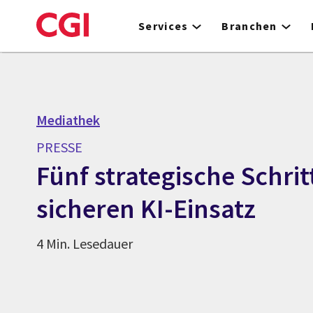
Skip
to
Services
Branchen
main
content
Mediathek
PRESSE
Fünf strategische Schrit
sicheren KI-Einsatz
4 Min. Lesedauer