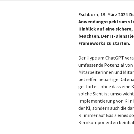
Eschborn,
19. März 2024
De
Anwendungsspektrum steig
Hinblick auf eine sicher
beachten. Der IT-Dienstle
Frameworks zu starten.
Der Hype um ChatGPT vera
umfassende Potenzial von KI
Mitarbeiterinnen und Mita
betreffen neuartige Daten
gestartet, ohne dass eine K
solche Sicht ist umso wich
Implementierung von KI nim
der KI, sondern auch die 
KI immer auf Basis eines s
Kernkomponenten beinhal