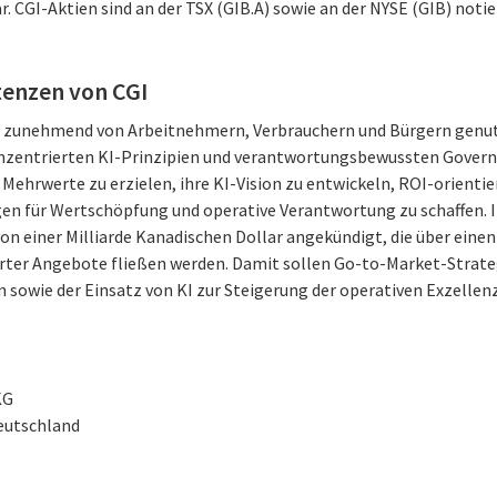
r. CGI-Aktien sind an der TSX (GIB.A) sowie an der NYSE (GIB) notie
enzen von CGI
 zunehmend von Arbeitnehmern, Verbrauchern und Bürgern genutz
entrierten KI-Prinzipien und verantwortungsbewussten Governa
 Mehrwerte zu erzielen, ihre KI-Vision zu entwickeln, ROI-orienti
gen für Wertschöpfung und operative Verantwortung zu schaffen. 
von einer Milliarde Kanadischen Dollar angekündigt, die über eine
erter Angebote fließen werden. Damit sollen Go-to-Market-Strate
 sowie der Einsatz von KI zur Steigerung der operativen Exzellen
KG
Deutschland