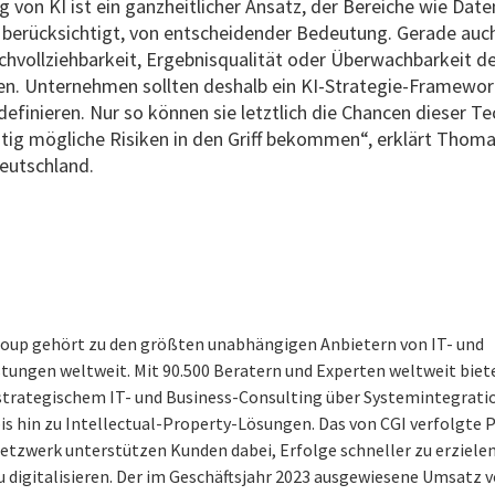
ng von KI ist ein ganzheitlicher Ansatz, der Bereiche wie D
k berücksichtigt, von entscheidender Bedeutung. Gerade auc
hvollziehbarkeit, Ergebnisqualität oder Überwachbarkeit d
en. Unternehmen sollten deshalb ein KI-Strategie-Framewo
definieren. Nur so können sie letztlich die Chancen dieser T
itig mögliche Risiken in den Griff bekommen“, erklärt Thoma
Deutschland.
roup gehört zu den größten unabhängigen Anbietern von IT- und
tungen weltweit. Mit 90.500 Beratern und Experten weltweit biete
 strategischem IT- und Business-Consulting über Systemintegrati
bis hin zu Intellectual-Property-Lösungen. Das von CGI verfolgte
netzwerk unterstützen Kunden dabei, Erfolge schneller zu erzielen
 digitalisieren. Der im Geschäftsjahr 2023 ausgewiesene Umsatz v