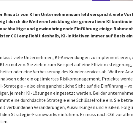
r Einsatz von KI im Unternehmensumfeld verspricht viele Vort
t durch die Weiterentwicklung der generativen KI kontinuierl
e, nachhaltige und gewinnbringende Einführung einige Rahme
ister CGI empfiehlt deshalb, KI-Initiativen immer auf Basis ei
nlasst viele Unternehmen, KI-Anwendungen zu implementieren, u
 zu nutzen. Sie zielen zum Beispiel auf eine Effizienzsteigerung,
rbeiter oder eine Verbesserung des Kundenservices ab. Weitere A
analysen oder ein optimiertes Risikomanagement. Projekte werden
I-Strategie – also eine ganzheitliche Sicht auf die Einführung – v
tiger, je mehr KI-Lösungen eingesetzt werden. Bei der unterneh
mt eine durchdachte Strategie eine Schlüsselrolle ein. Sie betrac
damit verbundenen Veränderungen, Auswirkungen und Risiken. Folg
oliden Strategie-Frameworks einführen. Er muss nach CGI vor alle
ten.