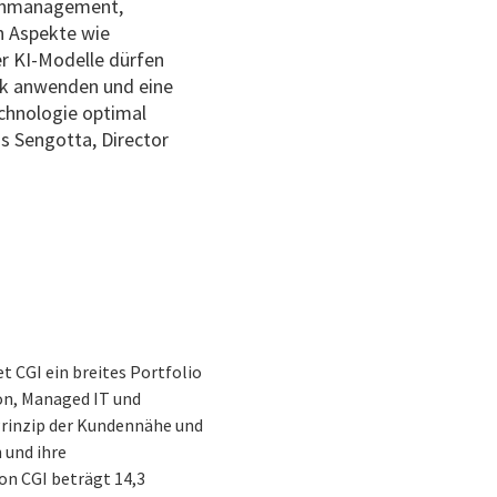
atenmanagement,
h Aspekte wie
er KI-Modelle dürfen
rk anwenden und eine
echnologie optimal
s Sengotta, Director
t CGI ein breites Portfolio
on, Managed IT und
 Prinzip der Kundennähe und
 und ihre
on CGI beträgt 14,3