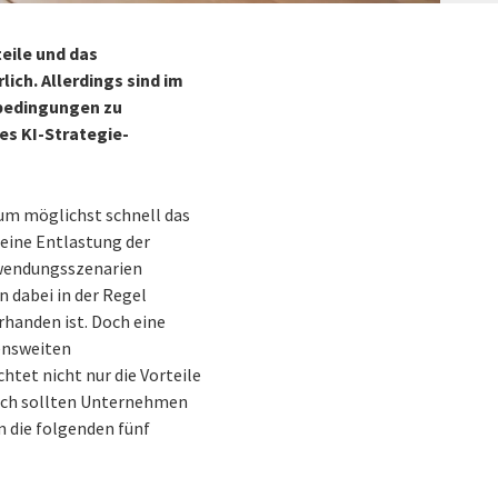
eile und das
ich. Allerdings sind im
nbedingungen zu
nes KI-Strategie-
m möglichst schnell das
 eine Entlastung der
nwendungsszenarien
 dabei in der Regel
orhanden ist. Doch eine
mensweiten
htet nicht nur die Vorteile
lich sollten Unternehmen
m die folgenden fünf