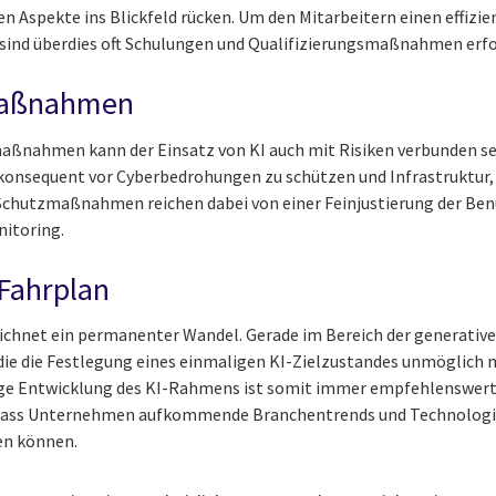
en Aspekte ins Blickfeld rücken. Um den Mitarbeitern einen effiz
sind überdies oft Schulungen und Qualifizierungsmaßnahmen erfo
smaßnahmen
aßnahmen kann der Einsatz von KI auch mit Risiken verbunden sei
konsequent vor Cyberbedrohungen zu schützen und Infrastruktur,
e Schutzmaßnahmen reichen dabei von einer Feinjustierung der Ben
nitoring.
 Fahrplan
chnet ein permanenter Wandel. Gerade im Bereich der generativen
e die Festlegung eines einmaligen KI-Zielzustandes unmöglich m
stige Entwicklung des KI-Rahmens ist somit immer empfehlenswert
sodass Unternehmen aufkommende Branchentrends und Technologie
en können.