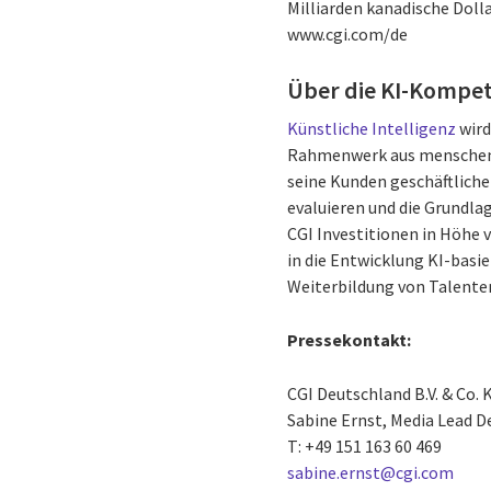
Milliarden kanadische Dolla
www.cgi.com/de
Über die KI-Kompet
Künstliche Intelligenz
wird
Rahmenwerk aus menschenz
seine Kunden geschäftliche
evaluieren und die Grundla
CGI Investitionen in Höhe 
in die Entwicklung KI-basi
Weiterbildung von Talenten
Pressekontakt:
CGI Deutschland B.V. & Co. 
Sabine Ernst, Media Lead 
T: +49 151 163 60 469
sabine.ernst@cgi.com