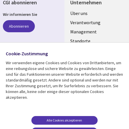
CGI abonnieren
Unternehmen
Useful
Über uns
Wir informieren Sie
links
Verantwortung
Abonnieren
GERMANY
Management
Standorte
Allianzen
Folgen Sie uns
Cookie-Zustimmung
Merger
Wir verwenden eigene Cookies und Cookies von Drittanbietern, um
Social
eine reibungslose und sichere Website zu gewährleisten. Einige
Media
sind für das Funktionieren unserer Website erforderlich und werden
GERMANY
standardmäßig gesetzt. Andere sind optional und werden nur mit
Ihrer Zustimmung gesetzt, um Ihr Surferlebnis zu verbessern. Sie
Mediathek
Rechtliches
können alle, keine oder einige dieser optionalen Cookies
akzeptieren.
Library
Legal
Aktuelles
Allgemeine
Geschäftsbedingungen
Links
GERMANY
Artikel
Beschwerden/Hinweise
GERMANY
Blogs
Alle Cookies akzeptieren
Compliance
Events