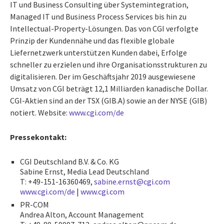
IT und Business Consulting über Systemintegration,
Managed IT und Business Process Services bis hin zu
Intellectual-Property-Lösungen. Das von CGI verfolgte
Prinzip der Kundennähe und das flexible globale
Liefernetzwerk unterstützen Kunden dabei, Erfolge
schneller zu erzielen und ihre Organisationsstrukturen zu
digitalisieren. Der im Geschäftsjahr 2019 ausgewiesene
Umsatz von CGI beträgt 12,1 Milliarden kanadische Dollar.
CGI-Aktien sind an der TSX (GIB.A) sowie an der NYSE (GIB)
notiert. Website:
www.cgi.com/de
Pressekontakt:
CGI Deutschland B.V. & Co. KG
Sabine Ernst, Media Lead Deutschland
T: +49-151-16360469,
sabine.ernst@cgi.com
www.cgi.com/de
|
www.cgi.com
PR-COM
Andrea Alton, Account Management