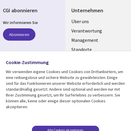
CGI abonnieren
Unternehmen
Useful
Über uns
Wir informieren Sie
links
Verantwortung
Abonnieren
GERMANY
Management
Standorte
Allianzen
Folgen Sie uns
Cookie-Zustimmung
Merger
Wir verwenden eigene Cookies und Cookies von Drittanbietern, um
Social
eine reibungslose und sichere Website zu gewährleisten. Einige
Media
sind für das Funktionieren unserer Website erforderlich und werden
GERMANY
standardmäßig gesetzt. Andere sind optional und werden nur mit
Ihrer Zustimmung gesetzt, um Ihr Surferlebnis zu verbessern. Sie
Mediathek
Rechtliches
können alle, keine oder einige dieser optionalen Cookies
akzeptieren.
Library
Legal
Aktuelles
Allgemeine
Geschäftsbedingungen
Links
GERMANY
Artikel
Beschwerden/Hinweise
GERMANY
Blogs
Alle Cookies akzeptieren