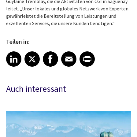
Guylaine Tremblay, die die Aktivitäten von CGI in Saguenay
leitet. „Unser lokales und globales Netzwerk von Experten
gewährleistet die Bereitstellung von Leistungen und
exzellenten Services, die unsere Kunden benötigen.“
Teilen in:
Share article on LinkedIn
Share article on X
Share article on Facebook
Share article on Email
Share article on Print
LinkedIn
X
Facebook
Email
Print
Auch interessant