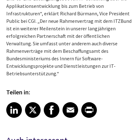
Applikationsentwicklung bis zum Betrieb von
Infrastrukturen“, erklärt Richard Bürmann, Vice President
Public bei CGI. „Der neue Rahmenvertrag mit dem ITZBund
ist ein weiterer Meilenstein in unserer langjährigen
erfolgreichen Partnerschaft mit der öffentlichen
Verwaltung. Sie umfasst unter anderem auch diverse
Rahmenverträge mit dem Beschaffungsamt des
Bundesministeriums des Innern für Software-
Entwicklungsprojekte und Dienstleistungen zur IT-
Betriebsunterstützung.“
Teilen in:
Share article on LinkedIn
Share article on X
Share article on Facebook
Share article on Email
Share article on Print
LinkedIn
X
Facebook
Email
Print