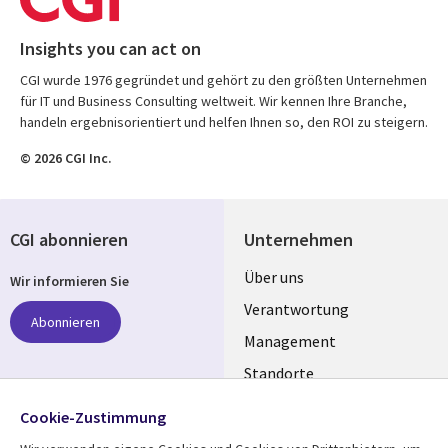
Insights you can act on
CGI wurde 1976 gegründet und gehört zu den größten Unternehmen
für IT und Business Consulting weltweit. Wir kennen Ihre Branche,
handeln ergebnisorientiert und helfen Ihnen so, den ROI zu steigern.
© 2026 CGI Inc.
CGI abonnieren
Unternehmen
Useful
Über uns
Wir informieren Sie
links
Verantwortung
Abonnieren
GERMANY
Management
Standorte
Allianzen
Folgen Sie uns
Cookie-Zustimmung
Merger