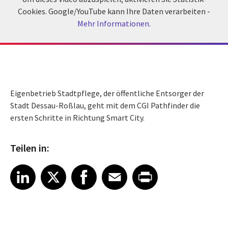
Cookies. Google/YouTube kann Ihre Daten verarbeiten -
Mehr Informationen
.
Eigenbetrieb Stadtpflege, der öffentliche Entsorger der
Stadt Dessau-Roßlau, geht mit dem CGI Pathfinder die
ersten Schritte in Richtung Smart City.
Teilen in:
Share article on LinkedIn
Share article on X
Share article on Facebook
Share article on Email
Share article on Print
LinkedIn
X
Facebook
Email
Print