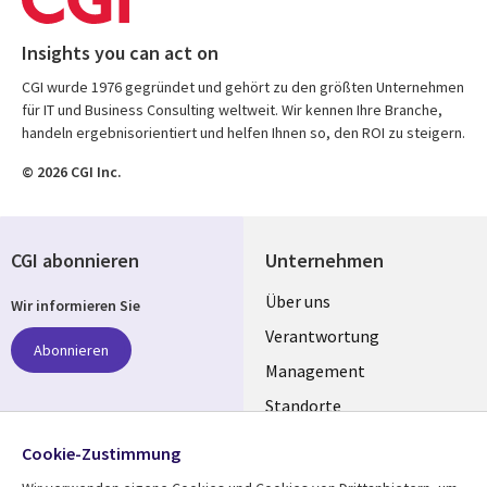
Insights you can act on
CGI wurde 1976 gegründet und gehört zu den größten Unternehmen
für IT und Business Consulting weltweit. Wir kennen Ihre Branche,
handeln ergebnisorientiert und helfen Ihnen so, den ROI zu steigern.
© 2026 CGI Inc.
CGI abonnieren
Unternehmen
Useful
Über uns
Wir informieren Sie
links
Verantwortung
Abonnieren
GERMANY
Management
Standorte
Allianzen
Folgen Sie uns
Cookie-Zustimmung
Merger