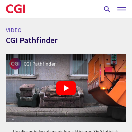
Skip
to
main
content
VIDEO
CGI Pathfinder
CGI Pathfinder
Um dieses Video abzuspielen, aktivieren Sie Statistik-