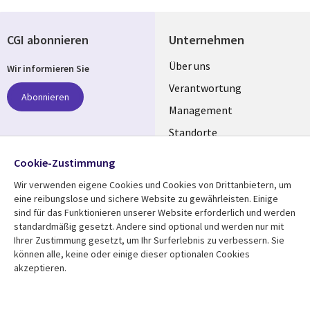
CGI abonnieren
Unternehmen
Useful
Über uns
Wir informieren Sie
links
Verantwortung
Abonnieren
GERMANY
Management
Standorte
Allianzen
Folgen Sie uns
Cookie-Zustimmung
Merger
Wir verwenden eigene Cookies und Cookies von Drittanbietern, um
Social
eine reibungslose und sichere Website zu gewährleisten. Einige
Media
sind für das Funktionieren unserer Website erforderlich und werden
GERMANY
standardmäßig gesetzt. Andere sind optional und werden nur mit
Ihrer Zustimmung gesetzt, um Ihr Surferlebnis zu verbessern. Sie
Mediathek
Rechtliches
können alle, keine oder einige dieser optionalen Cookies
akzeptieren.
Library
Legal
Aktuelles
Allgemeine
Geschäftsbedingungen
Links
GERMANY
Artikel