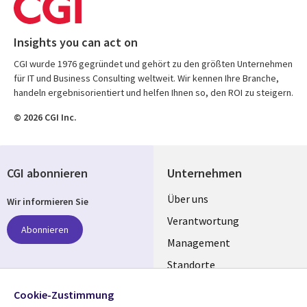
Insights you can act on
CGI wurde 1976 gegründet und gehört zu den größten Unternehmen
für IT und Business Consulting weltweit. Wir kennen Ihre Branche,
handeln ergebnisorientiert und helfen Ihnen so, den ROI zu steigern.
© 2026 CGI Inc.
CGI abonnieren
Unternehmen
Useful
Über uns
Wir informieren Sie
links
Verantwortung
Abonnieren
GERMANY
Management
Standorte
Allianzen
Folgen Sie uns
Cookie-Zustimmung