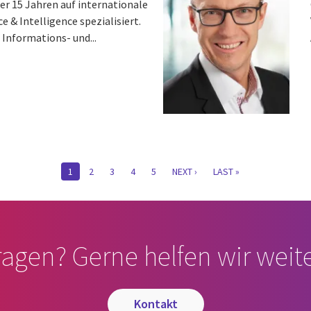
ber 15 Jahren auf internationale
 & Intelligence spezialisiert.
 Informations- und...
CURRENT
1
PAGE
2
PAGE
3
PAGE
4
PAGE
5
NÄCHSTE
NEXT ›
LETZTE
LAST »
PAGE
SEITE
SEITE
ragen? Gerne helfen wir weite
kontakt