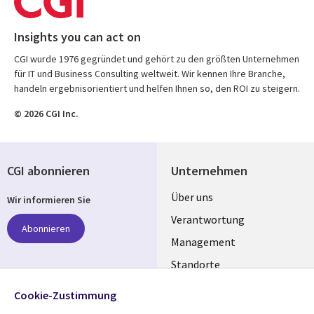
Insights you can act on
CGI wurde 1976 gegründet und gehört zu den größten Unternehmen
für IT und Business Consulting weltweit. Wir kennen Ihre Branche,
handeln ergebnisorientiert und helfen Ihnen so, den ROI zu steigern.
© 2026 CGI Inc.
CGI abonnieren
Unternehmen
Useful
Über uns
Wir informieren Sie
links
Verantwortung
Abonnieren
GERMANY
Management
Standorte
Allianzen
Folgen Sie uns
Cookie-Zustimmung
Merger