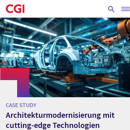
Skip
to
main
content
CASE STUDY
Architekturmodernisierung mit
cutting-edge Technologien