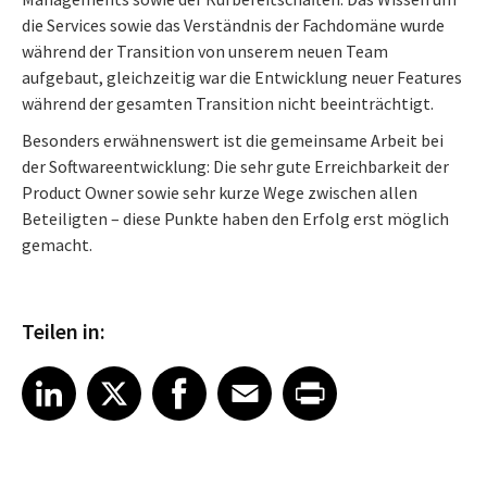
die Services sowie das Verständnis der Fachdomäne wurde
während der Transition von unserem neuen Team
aufgebaut, gleichzeitig war die Entwicklung neuer Features
während der gesamten Transition nicht beeinträchtigt.
Besonders erwähnenswert ist die gemeinsame Arbeit bei
der Softwareentwicklung: Die sehr gute Erreichbarkeit der
Product Owner sowie sehr kurze Wege zwischen allen
Beteiligten – diese Punkte haben den Erfolg erst möglich
gemacht.
Teilen in:
Share article on LinkedIn
Share article on X
Share article on Facebook
Share article on Email
Share article on Print
LinkedIn
X
Facebook
Email
Print