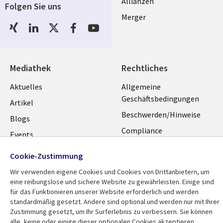
Allianzen
Folgen Sie uns
Merger
Social
Media
GERMANY
Mediathek
Rechtliches
Library
Legal
Aktuelles
Allgemeine
Geschäftsbedingungen
Links
GERMANY
Artikel
Beschwerden/Hinweise
GERMANY
Blogs
Compliance
Events
Datenschutz
Podcasts
Cookie-Zustimmung
Impressum
Presse
Wir verwenden eigene Cookies und Cookies von Drittanbietern, um
Cookie-Einstellungen
eine reibungslose und sichere Website zu gewährleisten. Einige sind
Standpunkt
für das Funktionieren unserer Website erforderlich und werden
standardmäßig gesetzt. Andere sind optional und werden nur mit Ihrer
Zustimmung gesetzt, um Ihr Surferlebnis zu verbessern. Sie können
alle, keine oder einige dieser optionalen Cookies akzeptieren.