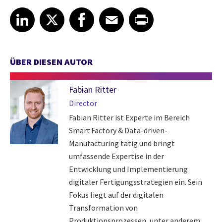
Share article on LinkedIn
Share article on X
Share article on Facebook
Share article on Email
Share article on Print
LinkedIn
X
Facebook
Email
Print
ÜBER DIESEN AUTOR
Fabian Ritter
Director
Fabian Ritter ist Experte im Bereich
Smart Factory & Data-driven-
Manufacturing tätig und bringt
umfassende Expertise in der
Entwicklung und Implementierung
digitaler Fertigungsstrategien ein. Sein
Fokus liegt auf der digitalen
Transformation von
Produktionsprozessen, unter anderem