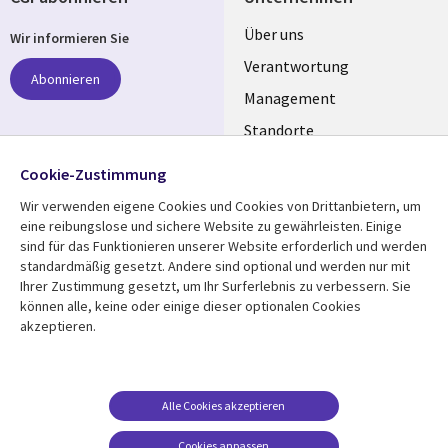
Useful
Über uns
Wir informieren Sie
links
Verantwortung
Abonnieren
GERMANY
Management
Standorte
Allianzen
Folgen Sie uns
Cookie-Zustimmung
Merger
Wir verwenden eigene Cookies und Cookies von Drittanbietern, um
Social
eine reibungslose und sichere Website zu gewährleisten. Einige
Media
sind für das Funktionieren unserer Website erforderlich und werden
GERMANY
standardmäßig gesetzt. Andere sind optional und werden nur mit
Ihrer Zustimmung gesetzt, um Ihr Surferlebnis zu verbessern. Sie
Mediathek
Rechtliches
können alle, keine oder einige dieser optionalen Cookies
akzeptieren.
Library
Legal
Aktuelles
Allgemeine
Geschäftsbedingungen
Links
GERMANY
Artikel
Beschwerden/Hinweise
GERMANY
Blogs
Alle Cookies akzeptieren
Compliance
Events
Cookies anpassen