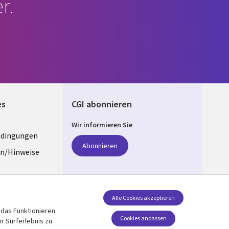
r.
es
CGI abonnieren
Wir informieren Sie
edingungen
ANY
Abonnieren
n/Hinweise
e
z
Folgen Sie uns
Alle Cookies akzeptieren
 das Funktionieren
Social Media GERMANY
stellungen
Cookies anpassen
r Surferlebnis zu