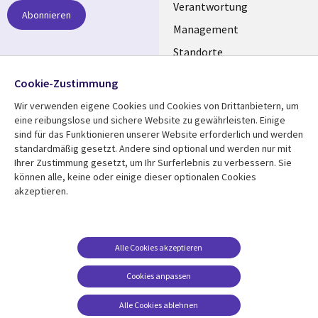
links
Verantwortung
Abonnieren
GERMANY
Management
Standorte
Allianzen
Folgen Sie uns
Cookie-Zustimmung
Merger
Wir verwenden eigene Cookies und Cookies von Drittanbietern, um
Social
eine reibungslose und sichere Website zu gewährleisten. Einige
Media
sind für das Funktionieren unserer Website erforderlich und werden
GERMANY
standardmäßig gesetzt. Andere sind optional und werden nur mit
Ihrer Zustimmung gesetzt, um Ihr Surferlebnis zu verbessern. Sie
Mediathek
Rechtliches
können alle, keine oder einige dieser optionalen Cookies
akzeptieren.
Library
Legal
Aktuelles
Allgemeine
Geschäftsbedingungen
Links
GERMANY
Artikel
Beschwerden/Hinweise
GERMANY
Blogs
Alle Cookies akzeptieren
Compliance
Events
Cookies anpassen
Datenschutz
Podcasts
Impressum
Alle Cookies ablehnen
Presse