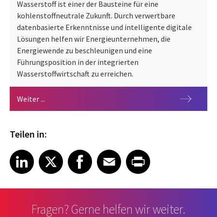
Wasserstoff ist einer der Bausteine für eine
kohlenstoffneutrale Zukunft. Durch verwertbare
datenbasierte Erkenntnisse und intelligente digitale
Lösungen helfen wir Energieunternehmen, die
Energiewende zu beschleunigen und eine
Führungsposition in der integrierten
Wasserstoffwirtschaft zu erreichen.
Wasserstoff
Weiter ...
Teilen in:
Share article on LinkedIn
Share article on X
Share article on Facebook
Share article on Email
Share article on Print
LinkedIn
X
Facebook
Email
Print
Fragen? Gerne helfen wir weiter.