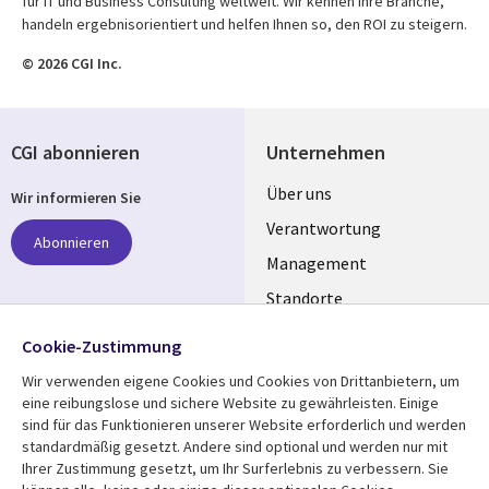
für IT und Business Consulting weltweit. Wir kennen Ihre Branche,
handeln ergebnisorientiert und helfen Ihnen so, den ROI zu steigern.
© 2026 CGI Inc.
CGI abonnieren
Unternehmen
Useful
Über uns
Wir informieren Sie
links
Verantwortung
Abonnieren
GERMANY
Management
Standorte
Allianzen
Folgen Sie uns
Cookie-Zustimmung
Merger
Wir verwenden eigene Cookies und Cookies von Drittanbietern, um
Social
eine reibungslose und sichere Website zu gewährleisten. Einige
Media
sind für das Funktionieren unserer Website erforderlich und werden
GERMANY
standardmäßig gesetzt. Andere sind optional und werden nur mit
Ihrer Zustimmung gesetzt, um Ihr Surferlebnis zu verbessern. Sie
Mediathek
Rechtliches