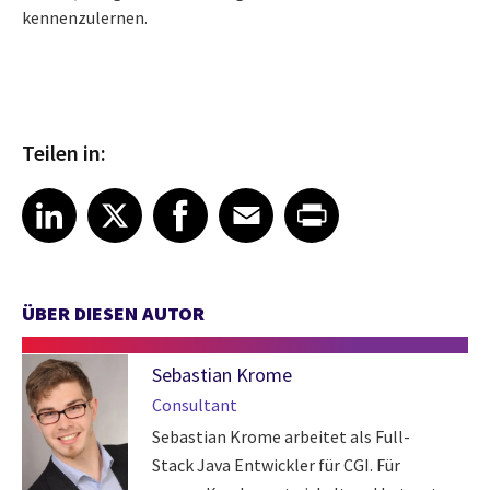
kennenzulernen.
Teilen in:
Share article on LinkedIn
Share article on X
Share article on Facebook
Share article on Email
Share article on Print
LinkedIn
X
Facebook
Email
Print
ÜBER DIESEN AUTOR
Sebastian Krome
Consultant
Sebastian Krome arbeitet als Full-
Stack Java Entwickler für CGI. Für